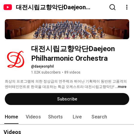
대전시립교향악단Daejeon
Philharmonic Orchestra
대전시립교향악단Daejeon 
Philharmonic Orchestra
@daejeonphil
1.02K subscribers
•
89 videos
최상의 프로그램에 의한 정상급의 연주력과 뛰어난 기획력이 동반된 고품격의 
엔터테인먼트로 한국을 대표하는 특급 오케스트라 대전시립교향악단! 
...more
Subscribe
Home
Videos
Shorts
Live
Search
Videos