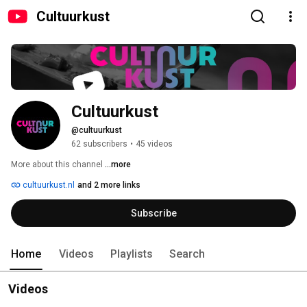
Cultuurkust
Cultuurkust
@cultuurkust
62 subscribers
•
45 videos
More about this channel
...more
cultuurkust.nl
and 2 more links
Subscribe
Home
Videos
Playlists
Search
Videos