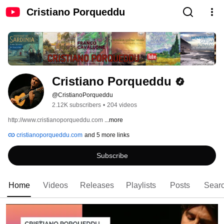
Cristiano Porqueddu
Cristiano Porqueddu
@CristianoPorqueddu
2.12K subscribers
•
204 videos
http://www.cristianoporqueddu.com 
...more
cristianoporqueddu.com
and 5 more links
Subscribe
Home
Videos
Releases
Playlists
Posts
Sear