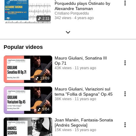
Porqueddu plays Ostinato by
Alexandre Tansman
Cristiano Porqueddu
342 views
4 years ago
2:11
Popular videos
Mauro Giuliani, Sonatina III
Op.71
43K views
11 years ago
13:09
Mauro Giuliani, Variazioni sul
tema "Follia di Spagna" Op.45
38K views
11 years ago
5:04
Joan Manén, Fantasia-Sonata
[Andrés Segovia]
15K views
15 years ago