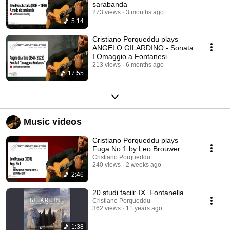
sarabanda
273 views
3 months ago
5:14
Cristiano Porqueddu plays
ANGELO GILARDINO - Sonata
I Omaggio a Fontanesi
213 views
6 months ago
17:55
Music videos
Cristiano Porqueddu plays
Fuga No.1 by Leo Brouwer
Cristiano Porqueddu
240 views
2 weeks ago
2:46
20 studi facili: IX. Fontanella
Cristiano Porqueddu
362 views
11 years ago
1:38