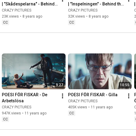
| "Skådespelarna" - Behind 
| "Inspelningen" - Behind the 
the scenes
scenes
CRAZY PICTURES
CRAZY PICTURES
23K views
•
8 years ago
32K views
•
8 years ago
CC
CC
9:27
10:55
POESI FÖR FISKAR - De 
POESI FÖR FISKAR - Gilla
Arbetslösa
CRAZY PICTURES
CRAZY PICTURES
405K views
•
11 years ago
947K views
•
11 years ago
CC
CC