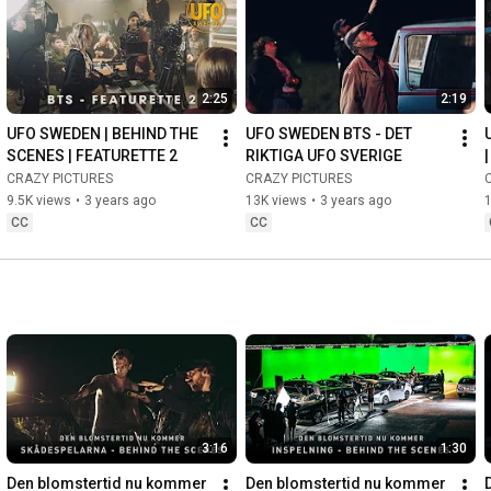
by the original Swedish cast speaking English. With full 
endorsement from SAG, Flawless is leading the charge in 
ethical AI filmmaking, pushing boundaries, and crafting a new 
era of cinematic storytelling.

2:25
2:19
WATCH THE SKIES follows a rebellious teenager who believes 
UFO SWEDEN | BEHIND THE 
UFO SWEDEN BTS - DET 
her missing father was abducted by aliens. Joining forces with 
SCENES | FEATURETTE 2
RIKTIGA UFO SVERIGE
a quirky UFO club of endearing misfits, she embarks on a high-
CRAZY PICTURES
CRAZY PICTURES
stakes adventure that defies the law and challenges the very 
9.5K views
•
3 years ago
13K views
•
3 years ago
fabric of reality.
CC
CC
3:16
1:30
Den blomstertid nu kommer 
Den blomstertid nu kommer 