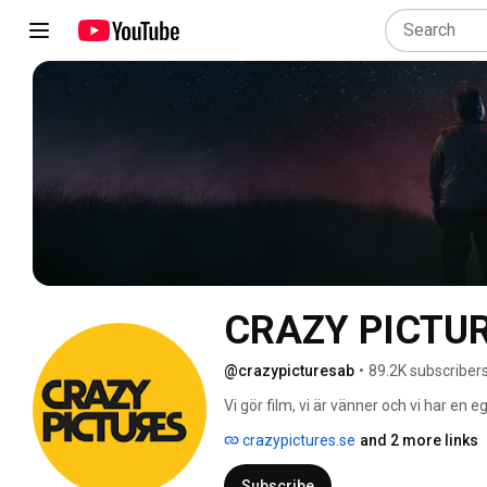
CRAZY PICTU
@crazypicturesab
•
89.2K subscriber
Vi gör film, vi är vänner och vi har en 
föredrar att kalla oss filmkollektiv. Vi gö
crazypictures.se
and 2 more links
på vägen, så enkelt är det. Vi är Crazy 
Subscribe