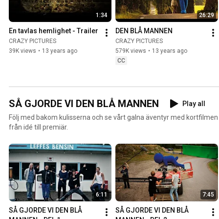
1:34
26:29
En tavlas hemlighet - Trailer
DEN BLÅ MANNEN
CRAZY PICTURES
CRAZY PICTURES
39K views
•
13 years ago
579K views
•
13 years ago
CC
SÅ GJORDE VI DEN BLÅ MANNEN
Play all
Följ med bakom kulisserna och se vårt galna äventyr med kortfilmen
från idé till premiär.
6:11
7:45
SÅ GJORDE VI DEN BLÅ 
SÅ GJORDE VI DEN BLÅ 