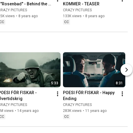
| "Rosenbad" - Behind the 
KOMMER - TEASER
scenes
CRAZY PICTURES
CRAZY PICTURES
25K views
•
8 years ago
133K views
•
8 years ago
CC
CC
5:33
8:31
POESI FÖR FISKAR - 
POESI FÖR FISKAR - Happy 
Övertidskrig
Ending
CRAZY PICTURES
CRAZY PICTURES
1M views
•
14 years ago
283K views
•
11 years ago
CC
CC