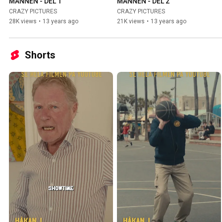
MANNEN - DEL 1
MANNEN - DEL 2
CRAZY PICTURES
CRAZY PICTURES
28K views
•
13 years ago
21K views
•
13 years ago
Shorts