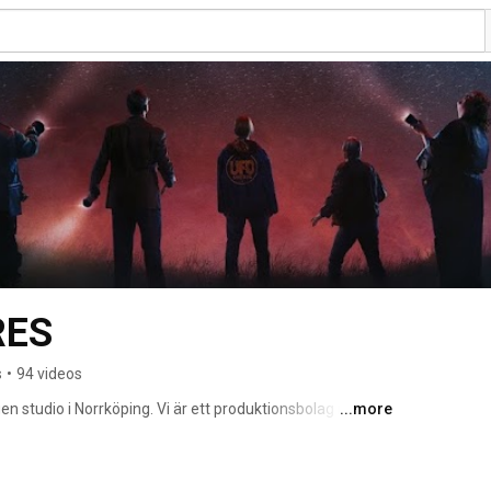
RES
s
•
94 videos
egen studio i Norrköping. Vi är ett produktionsbolag men 
...more
r film för att vi brinner för att berätta historier och ha kul 
Pictures. 