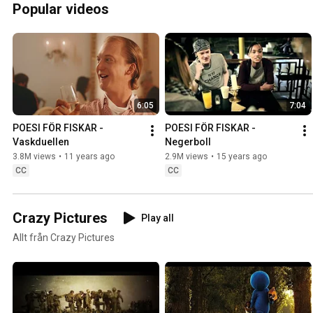
Popular videos
6:05
7:04
POESI FÖR FISKAR - 
POESI FÖR FISKAR - 
Vaskduellen
Negerboll
3.8M views
•
11 years ago
2.9M views
•
15 years ago
CC
CC
Crazy Pictures
Play all
Allt från Crazy Pictures