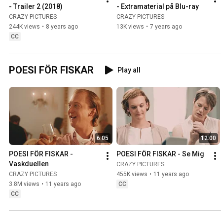
- Trailer 2 (2018)
- Extramaterial på Blu-ray
CRAZY PICTURES
CRAZY PICTURES
244K views
•
8 years ago
13K views
•
7 years ago
CC
POESI FÖR FISKAR
Play all
6:05
12:00
POESI FÖR FISKAR - 
POESI FÖR FISKAR - Se Mig
Vaskduellen
CRAZY PICTURES
CRAZY PICTURES
455K views
•
11 years ago
3.8M views
•
11 years ago
CC
CC