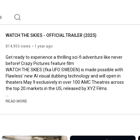
s
WATCH THE SKIES - OFFICIAL TRAILER (2025)
814,953 views
1 year ago
Get ready to experience a thrilling sci-fi adventure like never 
before! Crazy Pictures feature film

WATCH THE SKIES (fka UFO SWEDEN) is made possible with 
Flawless' new AI visual dubbing technology and will open in 
theaters May 9 exclusively in over 100 AMC Theatres across 
the top 20 markets in the US, released by XYZ Films.

WATCH THE SKIES is the world's first theatrical full-length 
READ MORE
feature to use AI for immersive dubbing, making the characters 
appear to be speaking English, even though the original film 
was shot in Swedish. This pioneering approach made by AI 
company Flawless seamlessly integrates the voices of the 
dubbing actors into the film, ensuring perfect lip sync and 
eliminating the need for subtitles altogether. The film is dubbed 