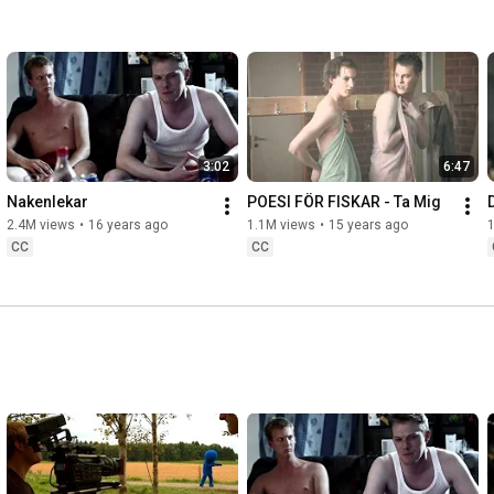
3:02
6:47
Nakenlekar
POESI FÖR FISKAR - Ta Mig
D
2.4M views
•
16 years ago
1.1M views
•
15 years ago
CC
CC