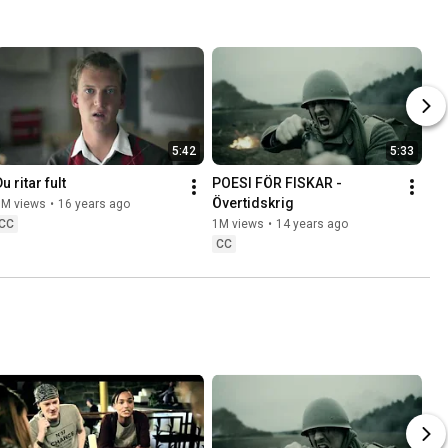
5:42
5:33
u ritar fult
POESI FÖR FISKAR - 
Övertidskrig
1M views
•
16 years ago
CC
1M views
•
14 years ago
CC