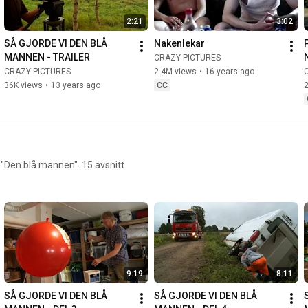
2:21
3:02
SÅ GJORDE VI DEN BLÅ 
Nakenlekar
MANNEN - TRAILER
CRAZY PICTURES
CRAZY PICTURES
2.4M views
•
16 years ago
36K views
•
13 years ago
CC
 "Den blå mannen". 15 avsnitt
9:19
8:11
SÅ GJORDE VI DEN BLÅ 
SÅ GJORDE VI DEN BLÅ 