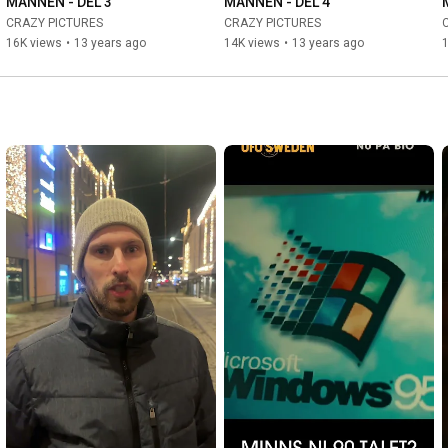
MANNEN - DEL 3
MANNEN - DEL 4
CRAZY PICTURES
CRAZY PICTURES
16K views
•
13 years ago
14K views
•
13 years ago