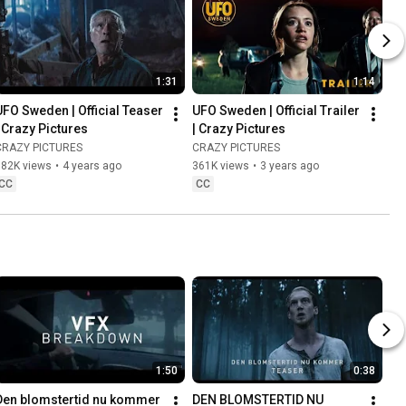
1:31
1:14
UFO Sweden | Official Teaser 
UFO Sweden | Official Trailer 
| Crazy Pictures
| Crazy Pictures
CRAZY PICTURES
CRAZY PICTURES
182K views
•
4 years ago
361K views
•
3 years ago
CC
CC
1:50
0:38
Den blomstertid nu kommer 
DEN BLOMSTERTID NU 