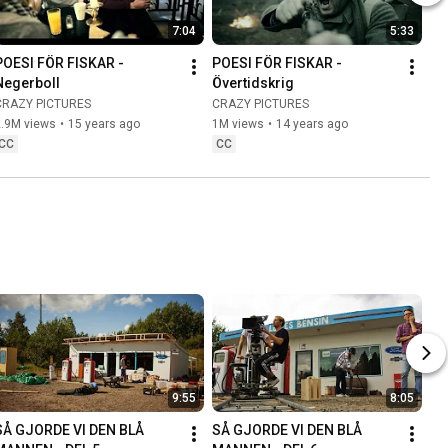
7:04
5:33
POESI FÖR FISKAR - 
POESI FÖR FISKAR - 
Negerboll
Övertidskrig
CRAZY PICTURES
CRAZY PICTURES
2.9M views
•
15 years ago
1M views
•
14 years ago
CC
CC
9:55
8:05
SÅ GJORDE VI DEN BLÅ 
SÅ GJORDE VI DEN BLÅ 