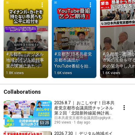
#京都市 「デジタル
#京都市 日本共産党
#京都市 「酷暑
地域ポイント給付事
京都市議団が
市民の生命を守
業の実施にあたって
YouTube番組を始め
めの緊急申し入
マイナンバーカード
る！？ 検討会議の一
を行いました #
1.8K views
1.6K views
1.6K views
を保有しない市民へ
部を公開 #日本共産
共産党 #酷暑 #
も公平な給付を求め
党 #京都市政を可視
支援 #shorts
る申し入れ」を行い
化する #shorts
Collaborations
ました #日本共産党 
#物価高 #shorts
2026.8.7 ｜ おこしやす！日本共
産党京都市会議員団チャンネル
第２回「北陸新幹線延伸計画強
行は許されない！」
日本共産党京都市会議員団cpgkyoto and 3 more
290 views
1 day ago
53:25
2026.7.30 ｜ デジタル地域ポイ