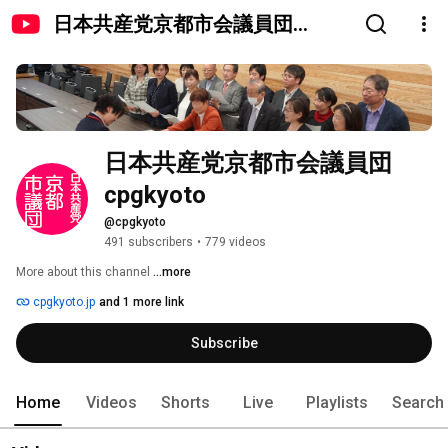
日本共産党京都市会議員団
cpgkyoto
日本共産党京都市会議員団
cpgkyoto
@cpgkyoto
491 subscribers
•
779 videos
More about this channel
...more
cpgkyoto.jp
and 1 more link
Subscribe
Home
Videos
Shorts
Live
Playlists
Search