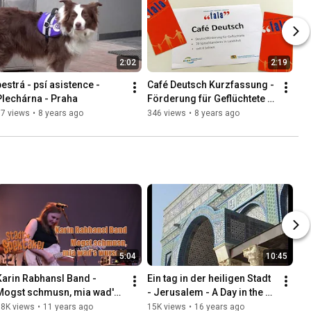
2:02
2:19
estrá - psí asistence - 
Café Deutsch Kurzfassung - 
Plechárna - Praha
Förderung für Geflüchtete in 
Landshut
97 views
•
8 years ago
346 views
•
8 years ago
5:04
10:45
Karin Rabhansl Band - 
Ein tag in der heiligen Stadt 
Mogst schmusn, mia wad's 
- Jerusalem - A Day in the 
wurscht - 8. Stadtspektakel 
Holy City
18K views
•
11 years ago
15K views
•
16 years ago