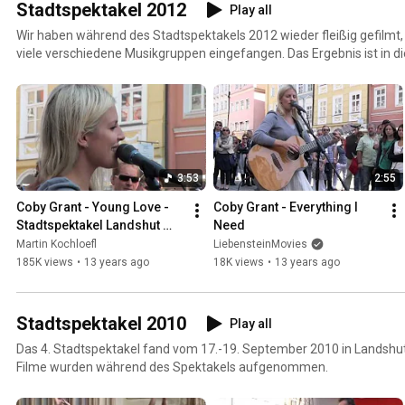
Stadtspektakel 2012
Play all
Wir haben während des Stadtspektakels 2012 wieder fleißig gefilmt
viele verschiedene Musikgruppen eingefangen. Das Ergebnis ist in die
3:53
2:55
Coby Grant - Young Love - 
Coby Grant - Everything I 
Stadtspektakel Landshut 
Need
2012
Martin Kochloefl
LiebensteinMovies
185K views
•
13 years ago
18K views
•
13 years ago
Stadtspektakel 2010
Play all
Das 4. Stadtspektakel fand vom 17.-19. September 2010 in Landshut 
Filme wurden während des Spektakels aufgenommen.