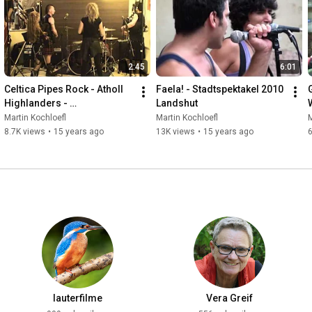
2:45
6:01
Celtica Pipes Rock - Atholl 
Faela! - Stadtspektakel 2010 
Highlanders - 
Landshut
Stadtspektakel 2010 
Martin Kochloefl
Martin Kochloefl
M
Landshut
8.7K views
•
15 years ago
13K views
•
15 years ago
6
lauterfilme
Vera Greif