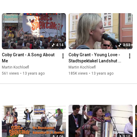
4:14
3:53
Coby Grant - A Song About 
Coby Grant - Young Love - 
Me
Stadtspektakel Landshut 
2012
Martin Kochloefl
Martin Kochloefl
561 views
•
13 years ago
185K views
•
13 years ago
4:06
3:10