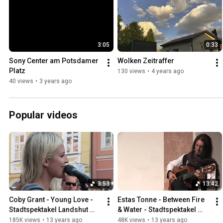
3:05
0:33
Sony Center am Potsdamer 
Wolken Zeitraffer
Platz
130 views
•
4 years ago
40 views
•
3 years ago
Popular videos
3:53
13:42
Coby Grant - Young Love - 
Estas Tonne - Between Fire 
Stadtspektakel Landshut 
& Water - Stadtspektakel 
2012
Landshut 2012
185K views
•
13 years ago
48K views
•
13 years ago