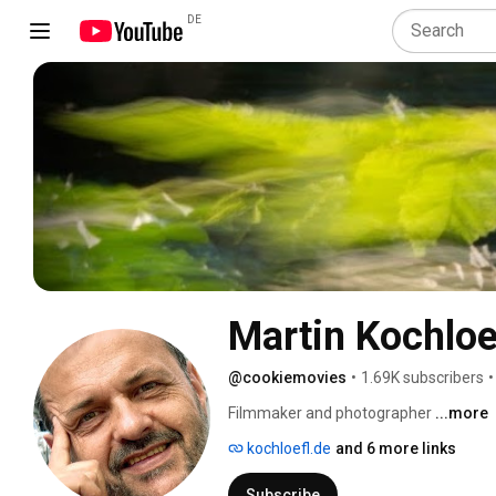
DE
Martin Kochloe
@cookiemovies
•
1.69K subscribers
•
Filmmaker and photographer 
...more
kochloefl.de
and 6 more links
Subscribe