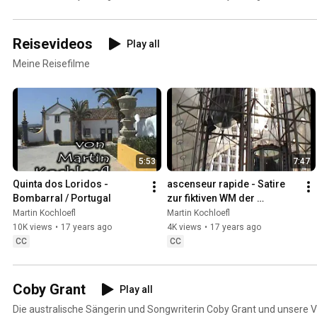
Reisevideos
Play all
Meine Reisefilme
5:53
7:47
Quinta dos Loridos - 
ascenseur rapide - Satire 
Bombarral / Portugal
zur fiktiven WM der 
Aufzugfahrer in Paris La 
Martin Kochloefl
Martin Kochloefl
Defense
10K views
•
17 years ago
4K views
•
17 years ago
CC
CC
Coby Grant
Play all
Die australische Sängerin und Songwriterin Coby Grant und unsere Vid