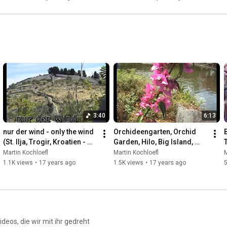
3:40
6:13
nur der wind - only the wind 
Orchideengarten, Orchid 
(St. Ilja, Trogir, Kroatien - 
Garden, Hilo, Big Island, 
Croatia)
Hawaii - PAL
Martin Kochloefl
Martin Kochloefl
M
1.1K views
•
17 years ago
1.5K views
•
17 years ago
5
eos, die wir mit ihr gedreht