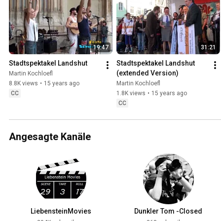
19:47
31:21
Stadtspektakel Landshut
Stadtspektakel Landshut 
(extended Version)
Martin Kochloefl
8.8K views
•
15 years ago
Martin Kochloefl
CC
1.8K views
•
15 years ago
CC
Angesagte Kanäle
LiebensteinMovies
Dunkler Tom -Closed