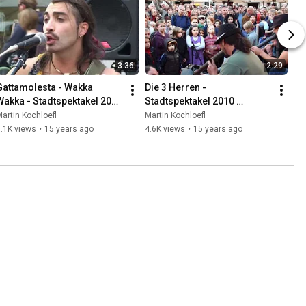
3:36
2:29
Gattamolesta - Wakka 
Die 3 Herren - 
Wakka - Stadtspektakel 2010 
Stadtspektakel 2010 
Landshut
Landshut
artin Kochloefl
Martin Kochloefl
.1K views
•
15 years ago
4.6K views
•
15 years ago