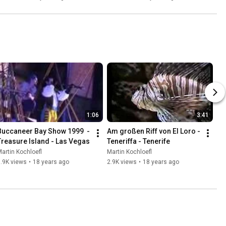
2014 in Landshut
1:06
3:41
Buccaneer Bay Show 1999  - 
Am großen Riff von El Loro - 
Treasure Island - Las Vegas
Teneriffa - Tenerife
artin Kochloefl
Martin Kochloefl
.9K views
•
18 years ago
2.9K views
•
18 years ago