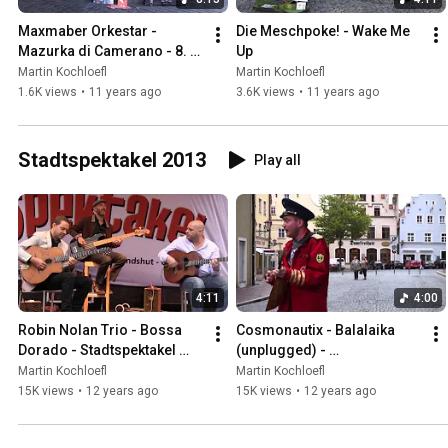
Maxmaber Orkestar - 
Die Meschpoke! - Wake Me 
Mazurka di Camerano - 8. 
Up
Stadtspektakel Landshut 
Martin Kochloefl
Martin Kochloefl
2014
1.6K views
•
11 years ago
3.6K views
•
11 years ago
Stadtspektakel 2013
Play all
4:11
4:00
Robin Nolan Trio - Bossa 
Cosmonautix - Balalaika 
Dorado - Stadtspektakel 
(unplugged) - 
Landshut 2013
Stadtspektakel Landshut 
Martin Kochloefl
Martin Kochloefl
2013
15K views
•
12 years ago
15K views
•
12 years ago