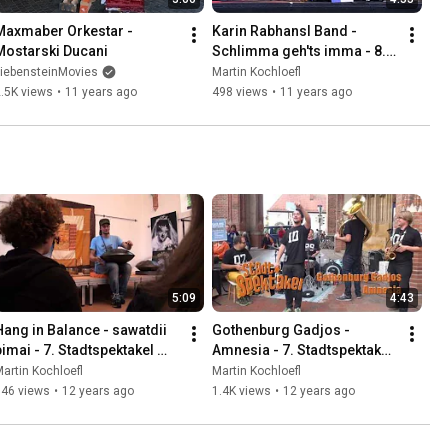
Maxmaber Orkestar - 
Karin Rabhansl Band - 
Mostarski Ducani
Schlimma geh'ts imma - 8. 
Stadtspektakel 2014 in 
LiebensteinMovies
Martin Kochloefl
Landshut
.5K views
•
11 years ago
498 views
•
11 years ago
5:09
4:43
Hang in Balance - sawatdii 
Gothenburg Gadjos - 
pimai - 7. Stadtspektakel 
Amnesia - 7. Stadtspektakel 
Landshut 2013
Landshut 2013
artin Kochloefl
Martin Kochloefl
746 views
•
12 years ago
1.4K views
•
12 years ago