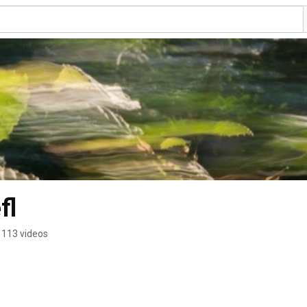
fl
113 videos