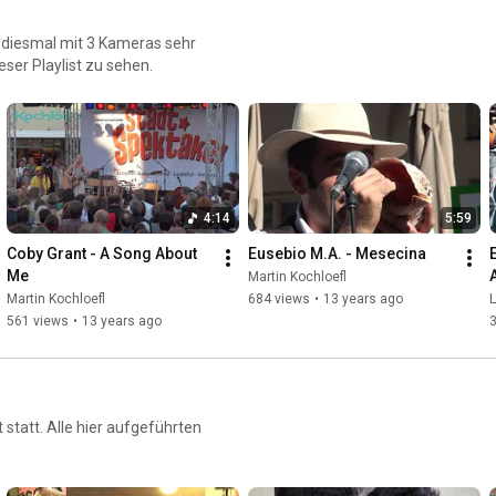
, diesmal mit 3 Kameras sehr
ser Playlist zu sehen.
4:14
5:59
Coby Grant - A Song About 
Eusebio M.A. - Mesecina
Me
Martin Kochloefl
Martin Kochloefl
684 views
•
13 years ago
561 views
•
13 years ago
3
statt. Alle hier aufgeführten