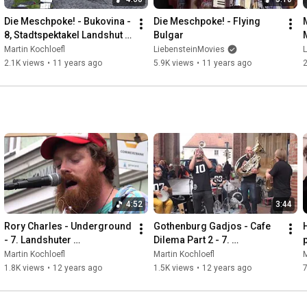
Die Meschpoke! - Bukovina - 
Die Meschpoke! - Flying 
8, Stadtspektakel Landshut 
Bulgar
2014
Martin Kochloefl
LiebensteinMovies
2.1K views
•
11 years ago
5.9K views
•
11 years ago
2
4:52
3:44
Rory Charles - Underground 
Gothenburg Gadjos - Cafe 
- 7. Landshuter 
Dilema Part 2 - 7. 
Stadtspektakel 2013
Stadtspektakel Landshut 
Martin Kochloefl
Martin Kochloefl
M
2013
1.8K views
•
12 years ago
1.5K views
•
12 years ago