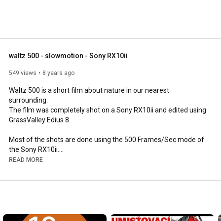
waltz 500 - slowmotion - Sony RX10ii
549 views
8 years ago
Waltz 500 is a short film about nature in our nearest 
surrounding.

The film was completely shot on a Sony RX10ii and edited using 
GrassValley Edius 8.

Most of the shots are done using the 500 Frames/Sec mode of 
the Sony RX10ii.

READ MORE
The film shows the capatibilities of the slow motion feature 
with Sony RX10ii/iii which are extraordinary.

Filming locations: own garden, Hofgarten Landshut, 
Ludwigswehr Landshut
