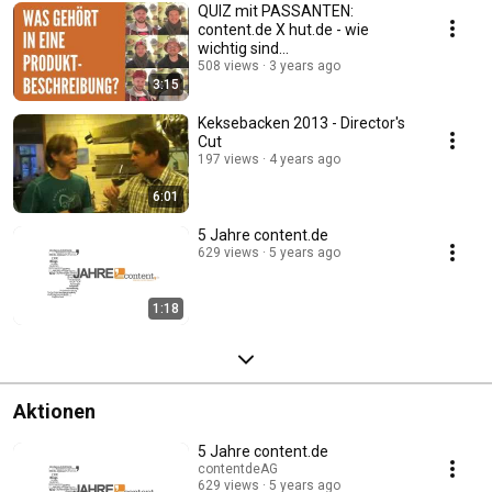
QUIZ mit PASSANTEN:
content.de X hut.de - wie
wichtig sind
Produktbeschreibungen?
508 views
3 years ago
3:15
Keksebacken 2013 - Director's
Cut
197 views
4 years ago
6:01
5 Jahre content.de
629 views
5 years ago
1:18
Aktionen
5 Jahre content.de
contentdeAG
629 views
5 years ago