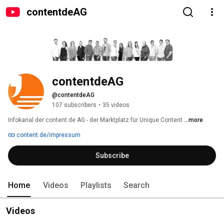
contentdeAG
contentdeAG
@contentdeAG
107 subscribers
•
35 videos
Infokanal der content.de AG - der Marktplatz für Unique Content 
...more
content.de/impressum
Subscribe
Home
Videos
Playlists
Search
Videos