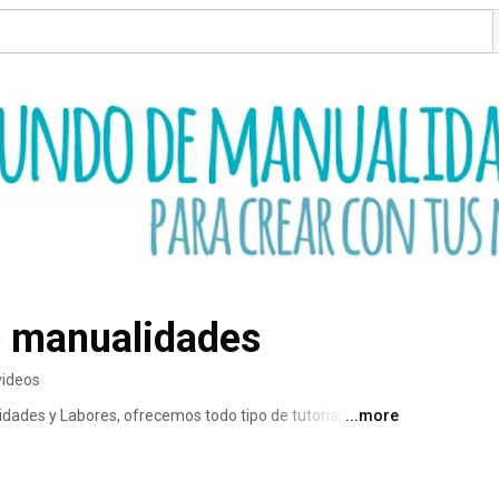
 manualidades
videos
dades y Labores, ofrecemos todo tipo de tutoriales y 
...more
de manualidades como Scrapbooking, Decoupage, 
ta para modelar, plástico mágico, etc..., así como 
amientas para manualidades. 