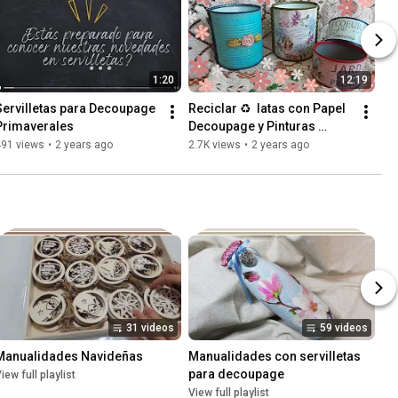
1:20
12:19
Servilletas para Decoupage 
Reciclar ♻️  latas con Papel 
Primaverales
Decoupage y Pinturas 
Acrílicas
491 views
•
2 years ago
2.7K views
•
2 years ago
31 videos
59 videos
Manualidades Navideñas
Manualidades con servilletas 
para decoupage
iew full playlist
View full playlist