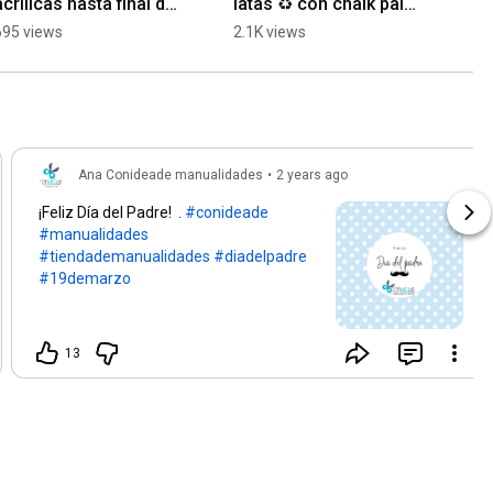
acrílicas hasta final de 
latas ♻️ con chalk paint 
mes
y decoupage
695 views
2.1K views
Ana Conideade manualidades
•
2 years ago
¡Feliz Día del Padre! .
#conideade
#manualidades
#tiendademanualidades
#diadelpadre
#19demarzo
13