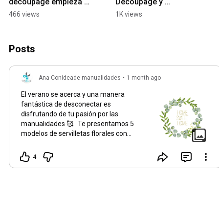
decoupage empieza 
Decoupage y 
con una servilleta. ✨
Manualidades
466 views
1K views
Posts
Ana Conideade manualidades
•
1 month ago
El verano se acerca y una manera
fantástica de desconectar es
disfrutando de tu pasión por las
manualidades 🥰 Te presentamos 5
modelos de servilletas florales con
forma de corona ideales para tus
trabajos de decoupage ✅ Estos y
4
muchos más modelos los encuentras
en www.conideade.com
#conideade
#manualidades
#decoupage
#servilletas
#tiendademanualidades