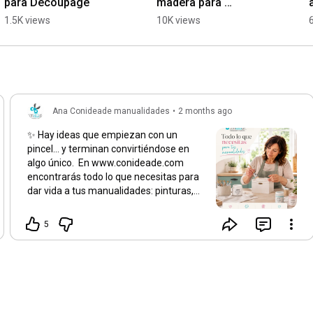
para Decoupage
madera para 
manualidades
1.5K views
10K views
Ana Conideade manualidades
•
2 months ago
✨ Hay ideas que empiezan con un
pincel… y terminan convirtiéndose en
algo único. En www.conideade.com
encontrarás todo lo que necesitas para
dar vida a tus manualidades: pinturas,
madera, decoración, scrap,
herramientas y mucho más 🎨🪵 ✔ Más
5
de 3.000 referencias de productos ✔
Más de 15 años de experiencia ✔
Materiales para proyectos creativos de
todos los niveles ✔ Compra online fácil,
rápida y con atención cercana Porque
cuando tienes una idea… necesitas un