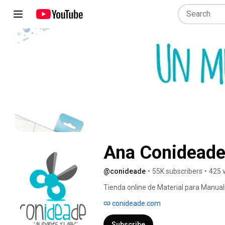
Ana Conideade
@conideade
•
55K subscribers
•
425 
Tienda online de Material para Manuali
materiales para diferentes técnicas 
conideade.com
Patchwork, creaciones de bisutería, pas
tutoriales de uso de productos y herr
Subscribe