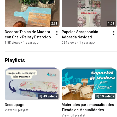
2:31
1:01
Decorar Tablas de Madera 
Papeles Scrapbookin 
con Chalk Paint y Estarcido
Adorada Navidad
1.8K views
•
1 year ago
524 views
•
1 year ago
Playlists
49 videos
19 videos
Decoupage
Materiales para manualidades - 
Tienda de Manualidades
View full playlist
View full playlist