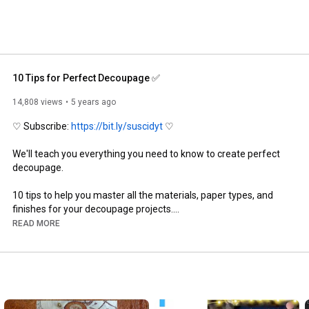
10 Tips for Perfect Decoupage ✅
14,808 views
5 years ago
♡ Subscribe: 
https://bit.ly/suscidyt
 ♡

We'll teach you everything you need to know to create perfect 
decoupage.

10 tips to help you master all the materials, paper types, and 
finishes for your decoupage projects.

READ MORE
All the materials you need for your decoupage projects can be 
found in our online store: 
https://conideade.com/
Here are links to the basic materials you need to get started:

- Decoupage papers: 
https://conideade.com/129-papel-decou...
- Rice paper: 
https://conideade.com/227-papel-de-arroz