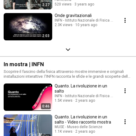
520 views
3 years ago
2:27
Onde gravitazionali
INFN - Istituto Nazionale di Fisica Nucleare
2.3K views
10 years ago
2:03
In mostra | INFN
Scoprire il fascino della fisica attraverso mostre immersive e originali
installazioni interattive: l'INFN racconta le sfide e le grandi scoperte della
scienza al grande pubblico.
Quanto. La rivoluzione in un
salto
INFN - Istituto Nazionale di Fisica Nucleare
1.5K views
2 years ago
0:46
Quanto. La rivoluzione in un
salto - Video racconto mostra
MUSE - Museo delle Scienze
1.1K views
2 years ago