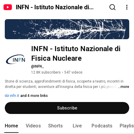
INFN - Istituto Nazionale di
Fisica Nucleare
INFN - Istituto Nazionale di 
Fisica Nucleare
@INFN_
12.8K subscribers
•
547 videos
Storie di scienza, approfondimenti di fisica, scoperte a teatro, incontri in 
diretta per studenti, avventure all’insegna della fisica per i più piccoli e 
...more
molto altro. Se siete amanti della scienza, della fisica e dell’innovazione o 
infn.it
and 4 more links
semplici curiosi, siete nel posto giusto! 
Subscribe
Home
Videos
Shorts
Live
Podcasts
Playli