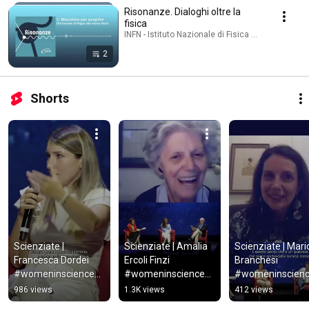
Risonanze. Dialoghi oltre la
fisica
INFN - Istituto Nazionale di Fisica Nucleare · Playl
2
Shorts
Scienziate | 
Scienziate | Amalia 
Scienziate | Maric
Francesca Dordei 
Ercoli Finzi 
Branchesi 
#womeninscienced
#womeninscienced
#womeninscien
ay
ay
ay
986 views
1.3K views
412 views