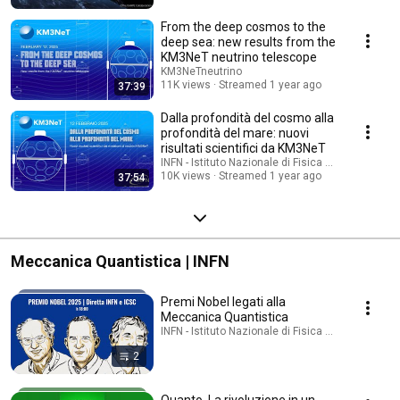
From the deep cosmos to the
deep sea: new results from the
KM3NeT neutrino telescope
KM3NeTneutrino
11K views
Streamed 1 year ago
37:39
Dalla profondità del cosmo alla
profondità del mare: nuovi
risultati scientifici da KM3NeT
INFN - Istituto Nazionale di Fisica Nucleare
10K views
Streamed 1 year ago
37:54
Meccanica Quantistica | INFN
Premi Nobel legati alla
Meccanica Quantistica
INFN - Istituto Nazionale di Fisica Nucleare · Playl
2
Quanto. La rivoluzione in un