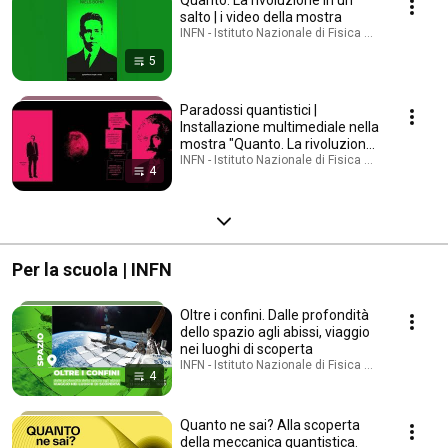
salto | i video della mostra
INFN - Istituto Nazionale di Fisica Nucleare · Playl
5
Paradossi quantistici |
Installazione multimediale nella
mostra "Quanto. La rivoluzione
in un salto"
INFN - Istituto Nazionale di Fisica Nucleare · Playl
4
Per la scuola | INFN
Oltre i confini. Dalle profondità
dello spazio agli abissi, viaggio
nei luoghi di scoperta
INFN - Istituto Nazionale di Fisica Nucleare · Playl
4
Quanto ne sai? Alla scoperta
della meccanica quantistica.