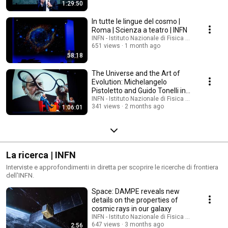
1:29:50
In tutte le lingue del cosmo |
Roma | Scienza a teatro | INFN
INFN - Istituto Nazionale di Fisica Nucleare
651 views
1 month ago
58:18
The Universe and the Art of
Evolution: Michelangelo
Pistoletto and Guido Tonelli in
Dialogue | IN...
INFN - Istituto Nazionale di Fisica Nucleare
341 views
2 months ago
1:06:01
La ricerca | INFN
Interviste e approfondimenti in diretta per scoprire le ricerche di frontiera
dell'INFN.
Space: DAMPE reveals new
details on the properties of
cosmic rays in our galaxy
INFN - Istituto Nazionale di Fisica Nucleare
647 views
3 months ago
2:56