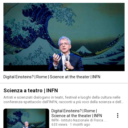
Digital Einsteins? | Rome | Science at the theater | INFN
Scienza a teatro | INFN
Artisti e scienziati dialogano in teatri, festival e luoghi della cultura nelle
conferenze-spettacolo dell'INFN, racconti a più voci della scienza e della
ricerca.
Digital Einsteins? | Rome |
Science at the theater | INFN
INFN - Istituto Nazionale di Fisica Nucleare
633 views
1 month ago