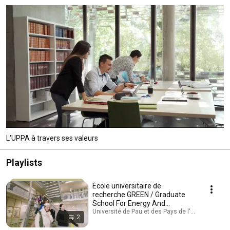
L'UPPA à travers ses valeurs
Playlists
École universitaire de
recherche GREEN / Graduate
School For Energy And
Environmental Innovation
Université de Pau et des Pays de l'Adour · Playlis
2