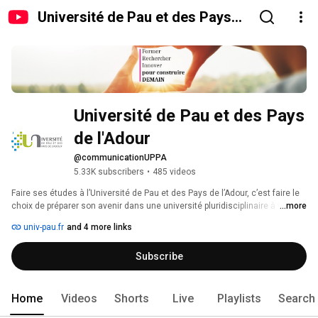
Université de Pau et des Pays
de l'Adour
Université de Pau et des Pays 
de l'Adour
@communicationUPPA
5.33K subscribers
•
485 videos
Faire ses études à l’Université de Pau et des Pays de l’Adour, c’est faire le 
choix de préparer son avenir dans une université pluridisciplinaire à taille 
...more
humaine. 
univ-pau.fr
and 4 more links
Subscribe
Home
Videos
Shorts
Live
Playlists
Search