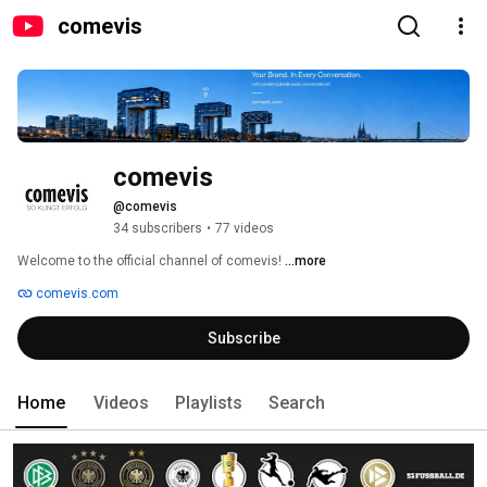
comevis
comevis
@comevis
34 subscribers
•
77 videos
Welcome to the official channel of comevis! 
...more
comevis.com
Subscribe
Home
Videos
Playlists
Search