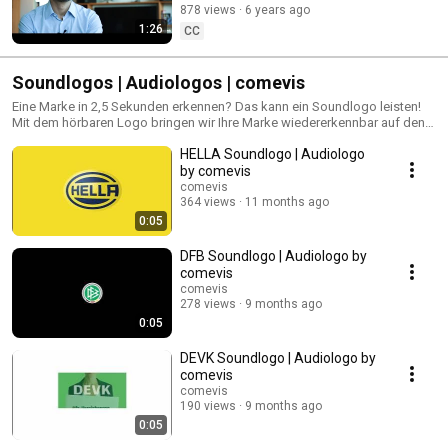
878 views
6 years ago
1:26
CC
Soundlogos | Audiologos | comevis
Eine Marke in 2,5 Sekunden erkennen? Das kann ein Soundlogo leisten!
Mit dem hörbaren Logo bringen wir Ihre Marke wiedererkennbar auf den
Punkt – und das so schnell, wie es kein anderer Brand Code kann. +
HELLA Soundlogo | Audiologo
Hörbares Markenzeichen + Einzigartig und erinnerbar + Hörbare
Markenwertsteigerung Ein einzigartig schützbarer und bilanzierbarer
by comevis
MarkenWERT
comevis
364 views
11 months ago
0:05
DFB Soundlogo | Audiologo by
comevis
comevis
278 views
9 months ago
0:05
DEVK Soundlogo | Audiologo by
comevis
comevis
190 views
9 months ago
0:05