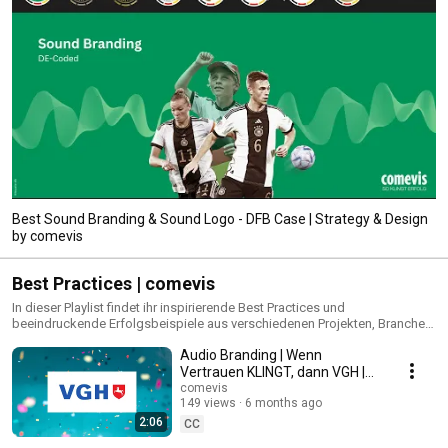
Best Sound Branding & Sound Logo - DFB Case | Strategy & Design
by comevis
Best Practices | comevis
In dieser Playlist findet ihr inspirierende Best Practices und
beeindruckende Erfolgsbeispiele aus verschiedenen Projekten, Branchen
und Formaten. Ob innovative Kampagnen, kreative Lösungen oder
Audio Branding | Wenn
herausragende Cases – hier sammeln wir die spannendsten Highlights.
Vertrauen KLINGT, dann VGH |
VGH | Best Practice by comevis
comevis
149 views
6 months ago
(Deutsch)
2:06
CC