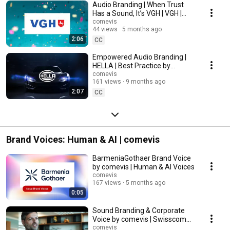
Audio Branding | When Trust
Has a Sound, It’s VGH | VGH |
Best Practice by comevis
comevis
44 views
5 months ago
(English)
2:06
CC
Empowered Audio Branding |
HELLA | Best Practice by
comevis (Deutsch)
comevis
161 views
9 months ago
2:07
CC
Brand Voices: Human & AI | comevis
BarmeniaGothaer Brand Voice
by comevis | Human & AI Voices
comevis
167 views
5 months ago
0:05
Sound Branding & Corporate
Voice by comevis | Swisscom
Voice Assistant | Making-of
comevis