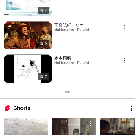
4
雨宮弘哲トリオ
clublunatica · Playlist
5
木本周磨
clublunatica · Playlist
3
Shorts