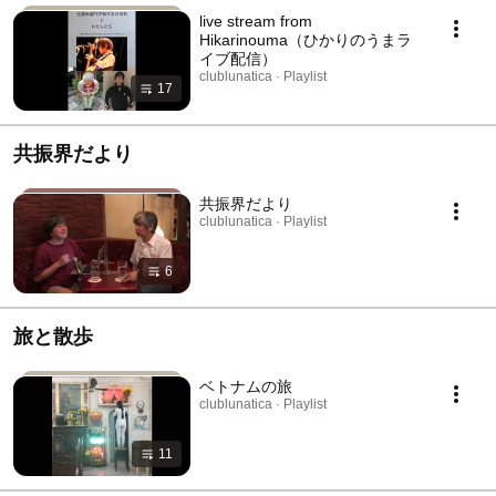
live stream from
Hikarinouma（ひかりのうまラ
イブ配信）
clublunatica · Playlist
17
共振界だより
共振界だより
clublunatica · Playlist
6
旅と散歩
ベトナムの旅
clublunatica · Playlist
11