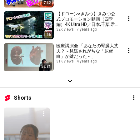
7:42
【ドローン×きみつ】きみつ公
式プロモーション動画（四季
編）4K Ultra HD／日本,千葉,君
津
32K views
7 years ago
5:56
医療講演会 「あなたの腎臓大丈
夫？～見逃されがちな「尿蛋
白」が鍵だった～」
31K views
4 years ago
52:31
Shorts