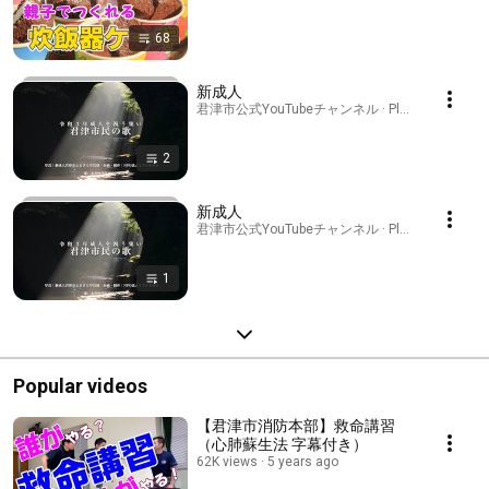
68
新成人
君津市公式YouTubeチャンネル · Playlist
2
新成人
君津市公式YouTubeチャンネル · Playlist
1
Popular videos
【君津市消防本部】救命講習
（心肺蘇生法 字幕付き）
62K views
5 years ago