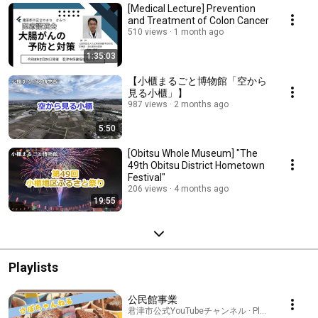
[Medical Lecture] Prevention
and Treatment of Colon Cancer
510 views
1 month ago
1:35:03
【小櫃まるごと博物館「空から
見る小櫃」】
987 views
2 months ago
5:50
[Obitsu Whole Museum] "The
49th Obitsu District Hometown
Festival"
206 views
4 months ago
19:55
Playlists
公民館事業
君津市公式YouTubeチャンネル · Playlist