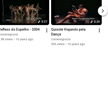
0:37
0:29
Reflexo do Espelho - 2004
Quixote Viajando pela 
Dança
cisnenegrocia
.8K views
•
16 years ago
cisnenegrocia
306 views
•
16 years ago