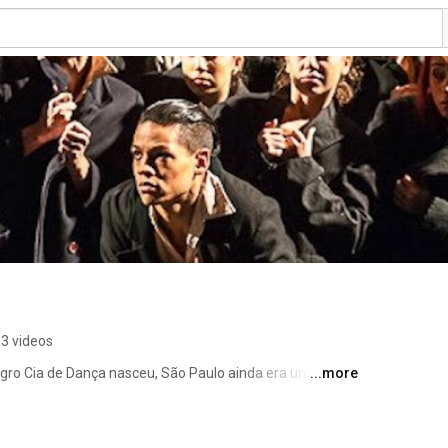
3 videos
gro Cia de Dança nasceu, São Paulo ainda era uma 
...more
aviam estabelecido um campo pouco fértil para a 
longa duração. 