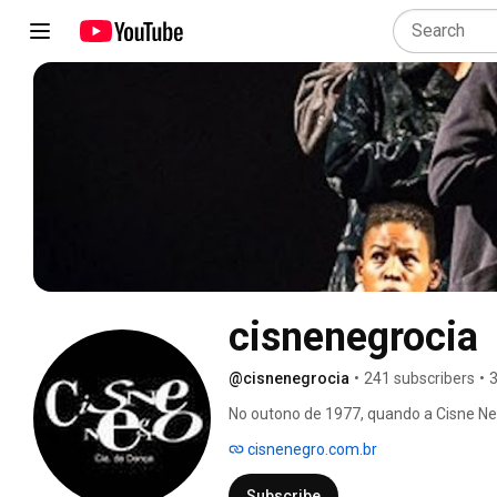
cisnenegrocia
@cisnenegrocia
•
241 subscribers
•
3
No outono de 1977, quando a Cisne Ne
cidade onde as estruturas culturais h
cisnenegro.com.br
formação de companhias de dança de 
Subscribe