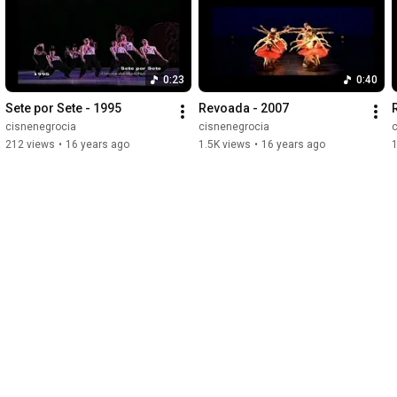
0:23
0:40
Sete por Sete - 1995
Revoada - 2007
cisnenegrocia
cisnenegrocia
212 views
•
16 years ago
1.5K views
•
16 years ago
1