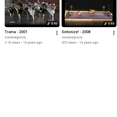
0:40
0:40
Trama - 2001
Sintonize! - 2008
cisnenegrocia
cisnenegrocia
2.1K views
•
16 years ago
470 views
•
16 years ago