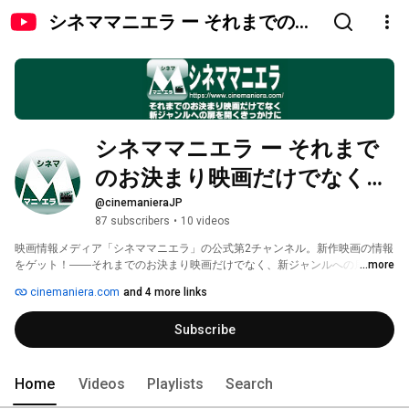
シネママニエラ ー それまでのお
決まり映画だけでなく、新ジャ
ンルへの扉を開くきっかけに
シネママニエラ ー それまで
のお決まり映画だけでなく、
新ジャンルへの扉を開くきっ
@cinemanieraJP
87 subscribers
•
10 videos
かけに
映画情報メディア「シネママニエラ」の公式第2チャンネル。新作映画の情報
をゲット！――それまでのお決まり映画だけでなく、新ジャンルへの扉を開
...more
くきっかけに。メイン公式はこちら 
cinemaniera.com
and 4 more links
https://www.youtube.com/c/cinemaniera 
Subscribe
Home
Videos
Playlists
Search