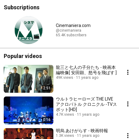
Subscriptions
Cinemaniera.com
@cinemaniera
65.4K subscribers
Popular videos
龍三と七人の子分たち - 映画本
編映像[ 安田顕、怒号を飛ばす ]
49K views
11 years ago
2:51
ウルトラヒーローズ THE LIVE
アクロバトル クロニクル -TVス
ポット[HD]
4.7K views
11 years ago
0:16
明烏 あけがらす - 映画特報
1.3K views
11 years ago