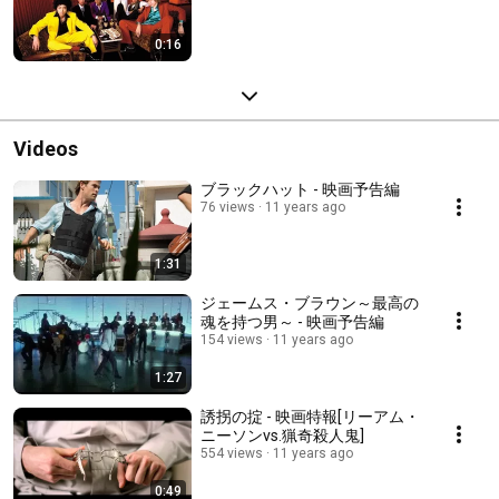
0:16
Videos
ブラックハット - 映画予告編
76 views
11 years ago
1:31
ジェームス・ブラウン～最高の
魂を持つ男～ - 映画予告編
154 views
11 years ago
1:27
誘拐の掟 - 映画特報[リーアム・
ニーソンvs.猟奇殺人鬼]
554 views
11 years ago
0:49