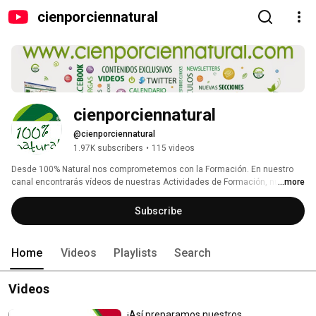
cienporciennatural
cienporciennatural
@cienporciennatural
1.97K subscribers
•
115 videos
Desde 100% Natural nos comprometemos con la Formación. En nuestro 
canal encontrarás vídeos de nuestras Actividades de Formación, nuestros 
...more
Cursos sobre Nutrición o vídeos informativos sobre plantas, ingredientes y 
nutrientes. 
Subscribe
Home
Videos
Playlists
Search
Videos
¡Así preparamos nuestros