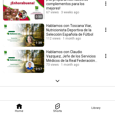
complementos para los
mejores!
67 views
3 weeks ago
0:50
Hablamos con Toscana Viar,
Nutricionista Deportiva de la
Selección Española de Fútbol
112 views
1 month ago
1:39
Hablamos con Claudio
Vazquez, Jefe de los Servicios
Médicos de la Real Federación
Española de Fútbol
73 views
1 month ago
0:57
Library
Home
Shorts