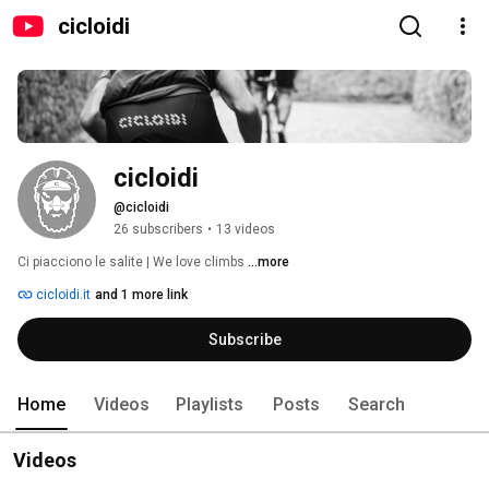
cicloidi
cicloidi
@cicloidi
26 subscribers
•
13 videos
Ci piacciono le salite | We love climbs 
...more
cicloidi.it
and 1 more link
Subscribe
Home
Videos
Playlists
Posts
Search
Videos