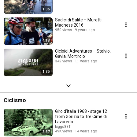
1:36
Sadici di Salite – Muretti
Madness 2016
950 views
9 years ago
4:18
Cicloidi Adventures – Stelvio,
Gavia, Mortirolo
349 views
11 years ago
1:35
Ciclismo
Giro d'Italia 1968 - stage 12
from Gorizia to Tre Cime di
Lavaredo
biggs881
49K views
14 years ago
5:57