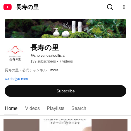
長寿の里
長寿の里
@chojyunosatoofficial
139 subscribers
•
7 videos
長寿の里・公式チャンネル 
...more
chojyu.com
Subscribe
Home
Videos
Playlists
Search