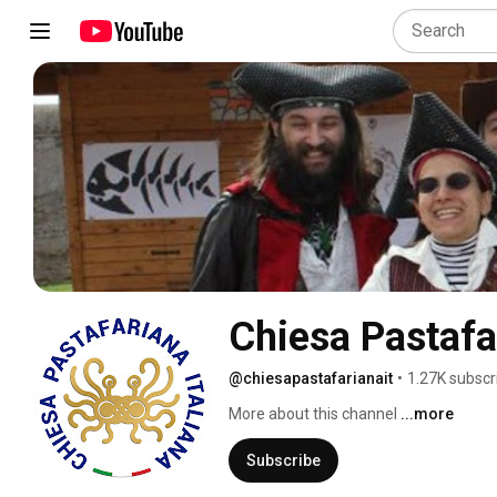
Chiesa Pastafar
@chiesapastafarianait
•
1.27K subscr
More about this channel
...more
Subscribe