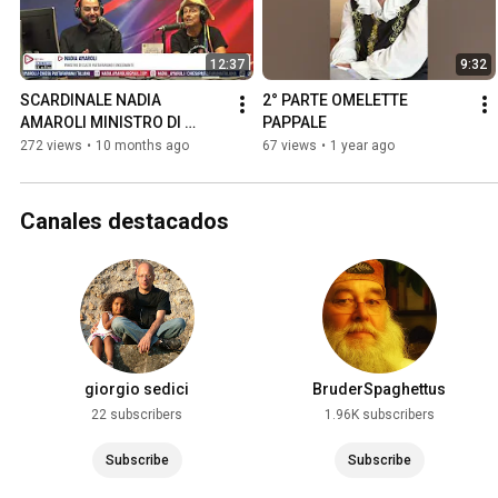
12:37
9:32
SCARDINALE NADIA 
2° PARTE OMELETTE 
AMAROLI MINISTRO DI 
PAPPALE
CULTO PASTAFARIANO
272 views
•
10 months ago
67 views
•
1 year ago
Canales destacados
giorgio sedici
BruderSpaghettus
22 subscribers
1.96K subscribers
Subscribe
Subscribe