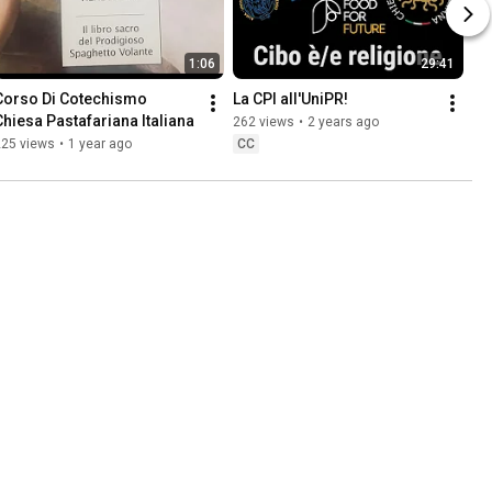
1:06
29:41
Corso Di Cotechismo 
La CPI all'UniPR!
Chiesa Pastafariana Italiana
262 views
•
2 years ago
225 views
•
1 year ago
CC