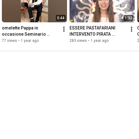
5:44
1:32
omelette Pappa in 
ESSERE PASTAFARIANI 
occasione Seminario 
INTERVENTO PIRATA 
Milano Marittima 1 PARTE
BICILINDRICA
77 views
•
1 year ago
283 views
•
1 year ago