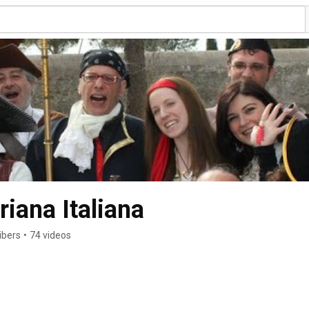
iana Italiana
ibers
•
74 videos