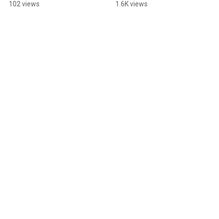
condimento
condimenti 2° 
102 views
1.6K views
condimento