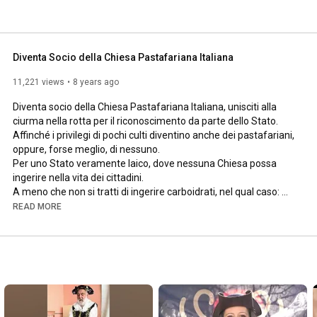
Diventa Socio della Chiesa Pastafariana Italiana
11,221 views
8 years ago
Diventa socio della Chiesa Pastafariana Italiana, unisciti alla 
ciurma nella rotta per il riconoscimento da parte dello Stato.

Affinché i privilegi di pochi culti diventino anche dei pastafariani, 
oppure, forse meglio, di nessuno. 

Per uno Stato veramente laico, dove nessuna Chiesa possa 
ingerire nella vita dei cittadini. 

A meno che non si tratti di ingerire carboidrati, nel qual caso: 
RAmen!

READ MORE
www.chiesapastafariana.it

Ringraziamo (e pennediciamo) Umberto Baccolo per l'aiuto.