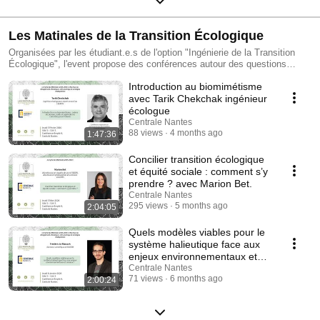
Les Matinales de la Transition Écologique
Organisées par les étudiant.e.s de l'option "Ingénierie de la Transition
Écologique", l'event propose des conférences autour des questions
écologiques au sein de Centrale Nantes. (Re) vivez ces conférences en
Introduction au biomimétisme
replay !
avec Tarik Chekchak ingénieur
écologue
Centrale Nantes
88 views
4 months ago
1:47:36
Concilier transition écologique
et équité sociale : comment s’y
prendre ? avec Marion Bet.
Centrale Nantes
295 views
5 months ago
2:04:05
Quels modèles viables pour le
système halieutique face aux
enjeux environnementaux et
sociaux ?
Centrale Nantes
71 views
6 months ago
2:00:24