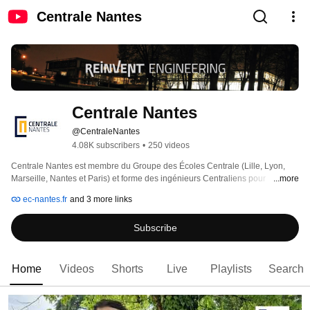
Centrale Nantes
Centrale Nantes
@CentraleNantes
4.08K subscribers
•
250 videos
Centrale Nantes est membre du Groupe des Écoles Centrale (Lille, Lyon, 
Marseille, Nantes et Paris) et forme des ingénieurs Centraliens pour 
...more
l'entreprise. Créée en 1919, l'École Centrale de Nantes compte sur son 
ec-nantes.fr
and 3 more links
campus de 16 ha, 1950 étudiants dont 1240 élèves-ingénieurs, 300 élèves-
ingénieurs en formation continue et par apprentissage (ITII), 210 doctorants 
Subscribe
et 200 Masters. Centrale Nantes forme des ingénieurs, des diplômés de 
masters et des docteurs aux développements les plus actuels de la science 
et de la technologie et les initie aux meilleures pratiques du management. 
Plus d'infos sur www.ec-nantes.fr 
Home
Videos
Shorts
Live
Playlists
Search