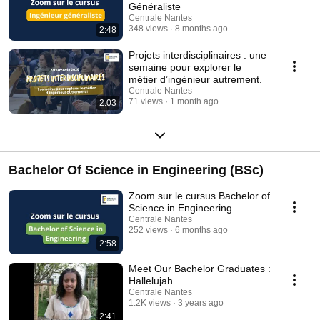
Généraliste
Centrale Nantes
348 views
8 months ago
2:48
Projets interdisciplinaires : une
semaine pour explorer le
métier d’ingénieur autrement.
Centrale Nantes
71 views
1 month ago
2:03
Bachelor Of Science in Engineering (BSc)
Zoom sur le cursus Bachelor of
Science in Engineering
Centrale Nantes
252 views
6 months ago
2:58
Meet Our Bachelor Graduates :
Hallelujah
Centrale Nantes
1.2K views
3 years ago
2:41