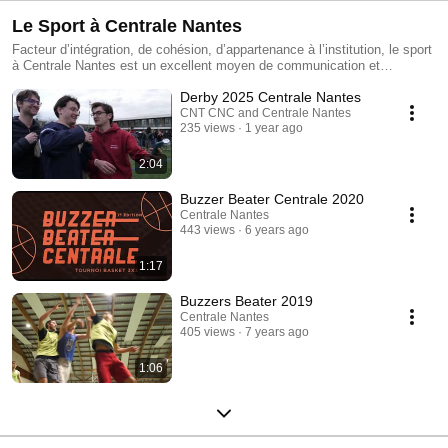
Le Sport à Centrale Nantes
Facteur d’intégration, de cohésion, d’appartenance à l’institution, le sport
à Centrale Nantes est un excellent moyen de communication et
d’ouverture sur l’extérieur. Quelques chiffres à ce sujet : + de 27 sports
Derby 2025 Centrale Nantes
proposés à Centrale Nantes. 750 élèves inscrits à l'Association Sportive
450 élèves participent chaque semaine à des compétitions sportives
CNT CNC and Centrale Nantes
235 views
1 year ago
Vainqueur des Intercentrales de 2013 à 2017, en 2019 et en 2023
Vainqueur du Challenge Lyon de 2014 à 2018 + d'informations :
https://alpha-centralenantes.ec-nantes.fr/version-francaise/vie-sportive
2:04
Buzzer Beater Centrale 2020
Centrale Nantes
443 views
6 years ago
1:17
Buzzers Beater 2019
Centrale Nantes
405 views
7 years ago
1:06