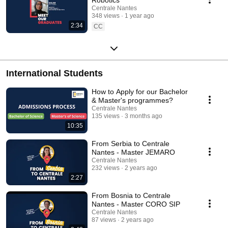
Centrale Nantes
348 views
1 year ago
2:34
CC
International Students
How to Apply for our Bachelor
& Master's programmes?
Centrale Nantes
135 views
3 months ago
10:35
From Serbia to Centrale
Nantes - Master JEMARO
Centrale Nantes
232 views
2 years ago
2:27
From Bosnia to Centrale
Nantes - Master CORO SIP
Centrale Nantes
87 views
2 years ago