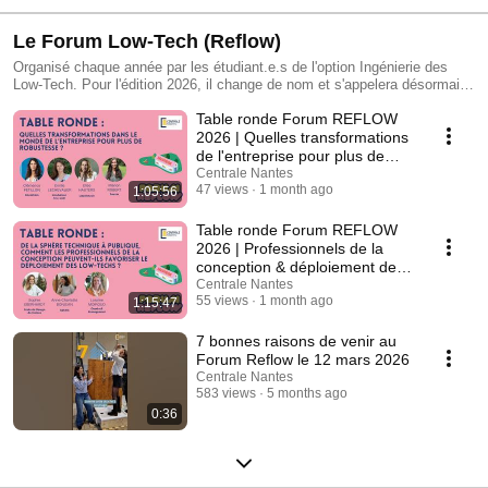
Le Forum Low-Tech (Reflow)
Organisé chaque année par les étudiant.e.s de l'option Ingénierie des
Low-Tech. Pour l'édition 2026, il change de nom et s'appelera désormais
Forum Reflow (Reinvent Ingineering For Low-tech).
Table ronde Forum REFLOW
2026 | Quelles transformations
de l'entreprise pour plus de
robustesse ?
Centrale Nantes
47 views
1 month ago
1:05:56
Table ronde Forum REFLOW
2026 | Professionnels de la
conception & déploiement des
low-techs.
Centrale Nantes
55 views
1 month ago
1:15:47
7 bonnes raisons de venir au
Forum Reflow le 12 mars 2026
Centrale Nantes
583 views
5 months ago
0:36