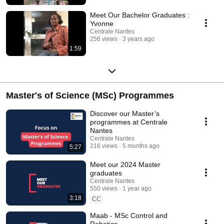
Meet Our Bachelor Graduates :
Yvonne
Centrale Nantes
256 views
3 years ago
1:59
Master's of Science (MSc) Programmes
Discover our Master’s
programmes at Centrale
Nantes
Centrale Nantes
216 views
5 months ago
5:27
Meet our 2024 Master
graduates
Centrale Nantes
550 views
1 year ago
3:18
CC
Maab - MSc Control and
Robotics