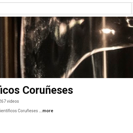
ficos Coruñeses
267 videos
ientíficos Coruñeses 
...more