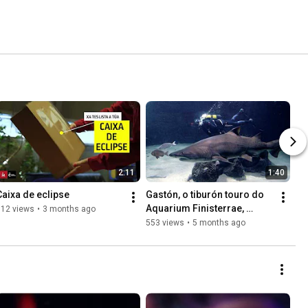
2:11
1:40
Caixa de eclipse
Gastón, o tiburón touro do 
Aquarium Finisterrae, 
612 views
•
3 months ago
cumpre 20 anos na Coruña
553 views
•
5 months ago