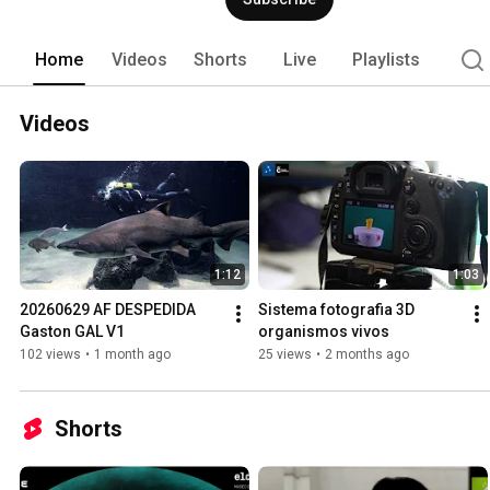
Home
Videos
Shorts
Live
Playlists
Videos
1:12
1:03
20260629 AF DESPEDIDA 
Sistema fotografia 3D 
Gaston GAL V1
organismos vivos
102 views
•
1 month ago
25 views
•
2 months ago
Shorts