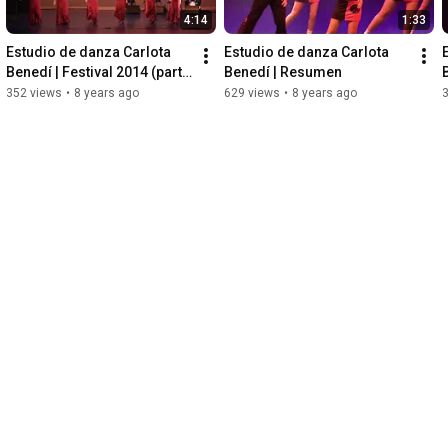
4:14
1:33
Estudio de danza Carlota 
Estudio de danza Carlota 
Benedí | Festival 2014 (parte 
Benedí | Resumen
1)
352 views
•
8 years ago
629 views
•
8 years ago