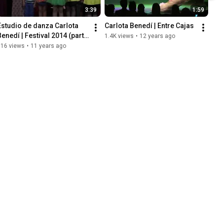
3:39
1:59
Estudio de danza Carlota 
Carlota Benedí | Entre Cajas
Benedí | Festival 2014 (parte 
1.4K views
•
12 years ago
2)
316 views
•
11 years ago