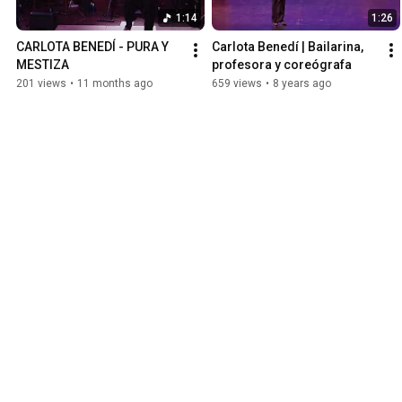
1:14
1:26
CARLOTA BENEDÍ - PURA Y 
Carlota Benedí | Bailarina, 
MESTIZA
profesora y coreógrafa
201 views
•
11 months ago
659 views
•
8 years ago