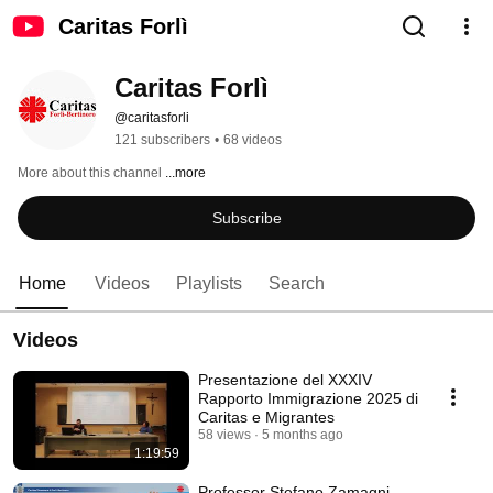
Caritas Forlì
Caritas Forlì
@caritasforli
121 subscribers
•
68 videos
More about this channel
...more
Subscribe
Home
Videos
Playlists
Search
Videos
Presentazione del XXXIV
Rapporto Immigrazione 2025 di
Caritas e Migrantes
58 views
5 months ago
1:19:59
Professor Stefano Zamagni -