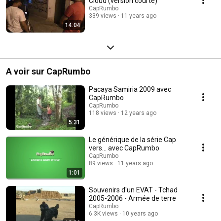
Cloud (version courte)
CapRumbo
339 views
11 years ago
14:04
A voir sur CapRumbo
Pacaya Samiria 2009 avec
CapRumbo
CapRumbo
118 views
12 years ago
5:31
Le générique de la série Cap
vers... avec CapRumbo
CapRumbo
89 views
11 years ago
1:01
Souvenirs d'un EVAT - Tchad
2005-2006 - Armée de terre
CapRumbo
6.3K views
10 years ago