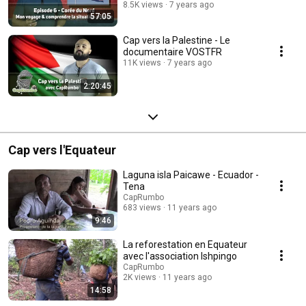
8.5K views
7 years ago
57:05
Cap vers la Palestine - Le
documentaire VOSTFR
11K views
7 years ago
2:20:45
Cap vers l'Equateur
Laguna isla Paicawe - Ecuador -
Tena
CapRumbo
683 views
11 years ago
9:46
La reforestation en Equateur
avec l'association Ishpingo
CapRumbo
2K views
11 years ago
14:58