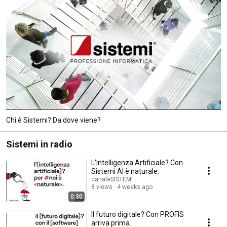
italiana, certificata e dotata dei migliori standard di sicurezza e protezione 
dei dati. 
Chi è Sistemi? Da dove viene?
Sistemi in radio
L’Intelligenza Artificiale? Con
Sistemi AI è naturale.
canaleSISTEMI
8 views
4 weeks ago
0:30
Il futuro digitale? Con PROFIS
arriva prima.