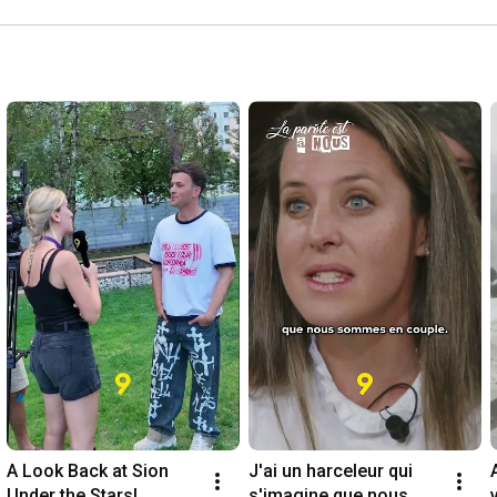
A Look Back at Sion 
J'ai un harceleur qui 
Under the Stars!
s'imagine que nous 