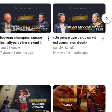
13:01
13:01
Nouveau champion suisse 
«Je pense que ce qu’on vit 
es rallyes se livre avant la 
est comme un deuil»
65e édition du Rallye 
anal9 | Kanal9
Canal9 | Kanal9
International du Valais
47 views
•
6 months ago
54 views
•
6 months ago
3:16
6:23