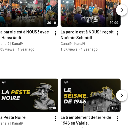
30:10
30:00
La parole est à NOUS ! avec 
La parole est à NOUS ! reçoit 
z’Hansrüedi
Noémie Schmidt
anal9 | Kanal9
Canal9 | Kanal9
305 views
•
1 year ago
1.6K views
•
1 year ago
2:30
1:56
La Peste Noire
La tremblement de terre de 
1946 en Valais.
anal9 | Kanal9