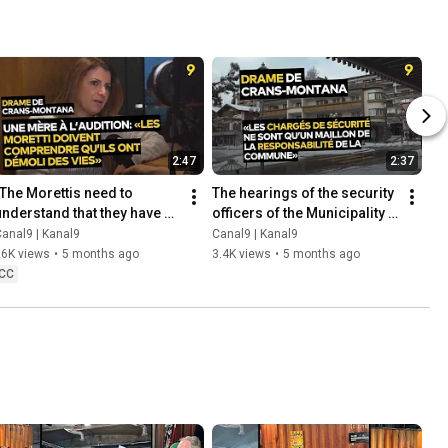
2:47
2:37
"The Morettis need to 
The hearings of the security 
understand that they have 
officers of the Municipality 
destroyed lives."
of Crans-Montana are 
anal9 | Kanal9
Canal9 | Kanal9
continuing
26K views
•
5 months ago
3.4K views
•
5 months ago
CC