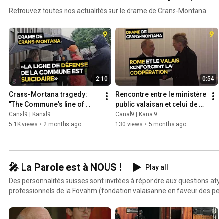
Retrouvez toutes nos actualités sur le drame de Crans-Montana.
2:10
0:54
Crans-Montana tragedy: 
Rencontre entre le ministère 
"The Commune's line of 
public valaisan et celui de 
defense is suicidal"
Rome
Canal9 | Kanal9
Canal9 | Kanal9
5.1K views
•
2 months ago
130 views
•
5 months ago
🎤 La Parole est à NOUS !
Play all
Des personnalités suisses sont invitées à répondre aux questions at
professionnels de la Fovahm (fondation valaisanne en faveur des p
intellectuelle) dans La parole est à NOUS! Un bijou d’inclusion, de re