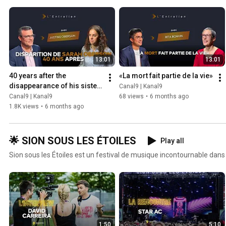
13:01
13:01
40 years after the 
«La mort fait partie de la vie»
disappearance of his sister 
Canal9 | Kanal9
Sarah
Canal9 | Kanal9
68 views
•
6 months ago
1.8K views
•
6 months ago
🌟 SION SOUS LES ÉTOILES
Play all
Sion sous les Étoiles est un festival de musique incontournable dans 
1:50
5:10