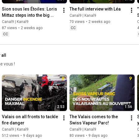
Sion sous les Étoiles: Loris 
The full interview with Léa
Mittaz steps into the big 
Canal9 | Kanal9
leagues
Canal9 | Kanal9
70 views
•
2 weeks ago
C
87 views
•
2 weeks ago
CC
CC
 all
e vous !
2:53
1:56
Valais on all fronts to tackle 
The Valais comes to the 
fire danger
Swiss Vapeur Parc!
Canal9 | Kanal9
Canal9 | Kanal9
C
512 views
•
9 days ago
80 views
•
9 days ago