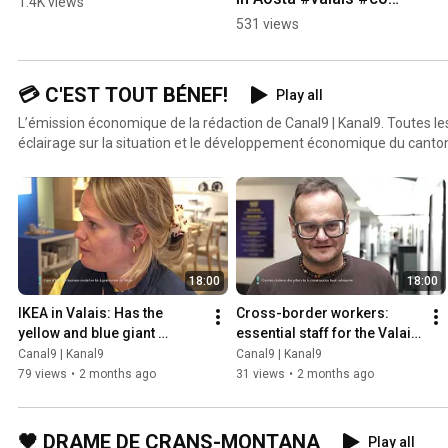
1.4K views
#herens #aoste
531 views
💳 C'EST TOUT BÉNEF!
Play all
L’émission économique de la rédaction de Canal9 | Kanal9. Toutes l
éclairage sur la situation et le développement économique du canton
18:00
18:00
IKEA in Valais: Has the 
Cross-border workers: 
yellow and blue giant 
essential staff for the Valais 
rearranged the furniture 
economy
Canal9 | Kanal9
Canal9 | Kanal9
market?
79 views
•
2 months ago
31 views
•
2 months ago
🖤 DRAME DE CRANS-MONTANA
Play all