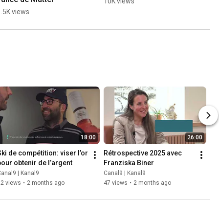
10K views
1.5K views
18:00
26:00
ki de compétition: viser l’or 
Rétrospective 2025 avec 
pour obtenir de l’argent
Franziska Biner
anal9 | Kanal9
Canal9 | Kanal9
22 views
•
2 months ago
47 views
•
2 months ago