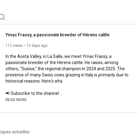
Ymac Frassy, a passionate breeder of Hérens cattle
112 views
13 days ago
In the Aosta Valley, in La Salle, we meet Ymac Frassy, ​​a 
passionate breeder of the Hérens cattle. He raises, among 
others, "Suisse," the regional champion in 2024 and 2025. The 
presence of many Swiss cows grazing in Italy is primarily due to 
historical reasons. Here's why.

📢 Subscribe to the channel 
https://www.youtube.com/@canal9-1984?...
READ MORE
Find our content on social media and our website

👉 
https://www.facebook.com/canal9valais
👉 
https://www.instagram.com/canal9valai...
💻 
https://canal9.ch/fr/
tiques actuelles