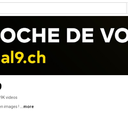
Canal9 | Kanal9 
.9K videos
en images ! 
...more