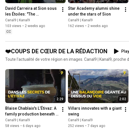
David Carreira at Sion sous 
Star Academy alumni shine 
les Étoiles: "The 
under the stars of Sion
atmosphere was 
Canal9 | Kanal9
Canal9 | Kanal9
spectacular!"
103 views
•
2 weeks ago
162 views
•
2 weeks ago
CC
❤️COUPS DE CŒUR DE LA RÉDACTION
Play
Toute l'actualité de votre région en images. Canal9 | Kanal9, proche d
2:29
2:02
Blaise Chablaix's L’Étivaz: A 
Villars innovates with a giant 
family production beneath 
swing
Lac Lioson
Canal9 | Kanal9
Canal9 | Kanal9
58 views
•
6 days ago
252 views
•
7 days ago