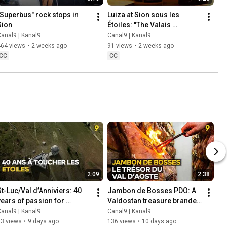
"Superbus" rock stops in 
Luiza at Sion sous les 
Sion
Étoiles: "The Valais 
audience was radiant"
anal9 | Kanal9
Canal9 | Kanal9
464 views
•
2 weeks ago
91 views
•
2 weeks ago
CC
CC
2:09
2:38
St-Luc/Val d’Anniviers: 40 
Jambon de Bosses PDO: A 
years of passion for 
Valdostan treasure branded 
astronomy
in red-hot iron
anal9 | Kanal9
Canal9 | Kanal9
33 views
•
9 days ago
136 views
•
10 days ago