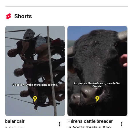
Shorts
balancair
Hérens cattle breeder 
in Aosta #valais #cows 