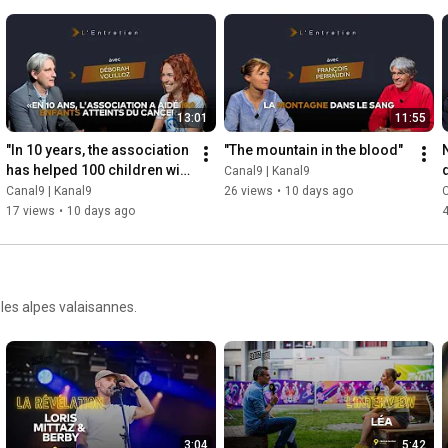
#HérensBreed
#AostaValley
#LaSalle
#HérensCows
#LivestockFarming
#AlpineTraditions
#MountainFarming
#RuralHeritage
#LivestockPassion
#QueenOfTheAlps
13:01
11:55
"In 10 years, the association 
"The mountain in the blood"
has helped 100 children with 
d
Canal9 | Kanal9
cancer."
Canal9 | Kanal9
26 views
•
10 days ago
C
17 views
•
10 days ago
les alpes valaisannes.
3:04
5:42