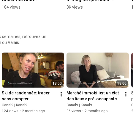
sommes en couple
184 views
3K views
es semaines, retrouvez un
 du Valais.
18:00
18:00
Ski de randonnée: tracer 
Marché immobilier: un état 
S
sans compter
des lieux « pré-occupant »
Canal9 | Kanal9
Canal9 | Kanal9
C
124 views
•
2 months ago
36 views
•
2 months ago