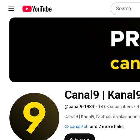
@canal9-1984
•
18.6K subscribers
•
4
Canal9 | Kanal9, l'actualité valaisanne 
canal9.ch
and 2 more links
Subscribe