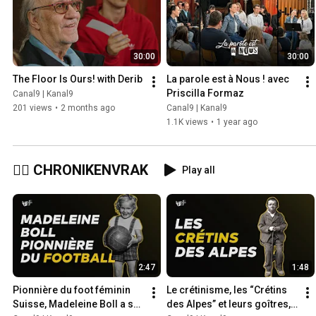
30:00
30:00
The Floor Is Ours! with Derib
La parole est à Nous ! avec 
Priscilla Formaz
Canal9 | Kanal9
201 views
•
2 months ago
Canal9 | Kanal9
1.1K views
•
1 year ago
🕵️‍♂️ CHRONIKENVRAK
Play all
2:47
1:48
Pionnière du foot féminin 
Le crétinisme, les “Crétins 
Suisse, Madeleine Boll a su 
des Alpes” et leurs goîtres, 