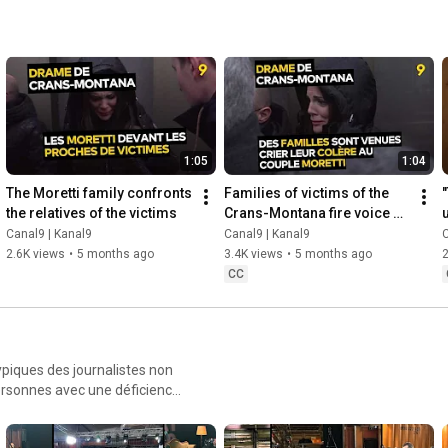
1:05
1:04
The Moretti family confronts 
Families of victims of the 
the relatives of the victims
Crans-Montana fire voice 
their anger
Canal9 | Kanal9
Canal9 | Kanal9
C
2.6K views
•
5 months ago
3.4K views
•
5 months ago
CC
ypiques des journalistes non
ersonnes avec une déficience
ncontres et d’émotions.