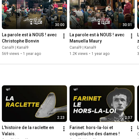
30:00
30:01
La parole est à NOUS ! avec 
La parole est à NOUS ! avec 
Christophe Bonvin
Manuella Maury
Canal9 | Kanal9
Canal9 | Kanal9
C
569 views
•
1 year ago
1.2K views
•
1 year ago
2:23
2:07
L'histoire de la raclette en 
Farinet: hors-la-loi et 
Valais.
coqueluche des dames !
C