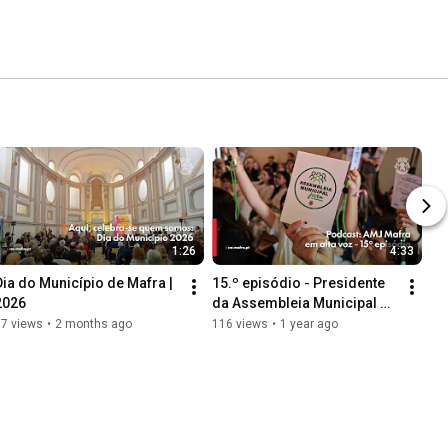
1:26
4:33
Dia do Município de Mafra | 
15.º episódio - Presidente 
2026
da Assembleia Municipal 
Jovem na "AMJ Mafra em 
67 views
•
2 months ago
116 views
•
1 year ago
alta voz"