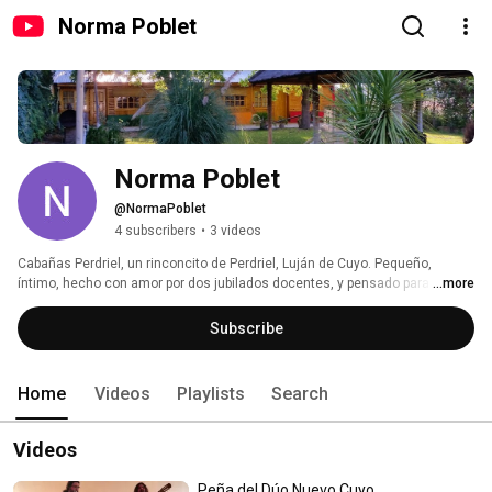
Norma Poblet
Norma Poblet
@NormaPoblet
4 subscribers
•
3 videos
Cabañas Perdriel, un rinconcito de Perdriel, Luján de Cuyo. Pequeño, 
íntimo, hecho con amor por dos jubilados docentes, y pensado para 
...more
ofrecer a las familias un lugar donde descansar mientras se disfrutan los 
recorridos por las bellezas mendocinas. 
Subscribe
Home
Videos
Playlists
Search
Videos
Peña del Dúo Nuevo Cuyo