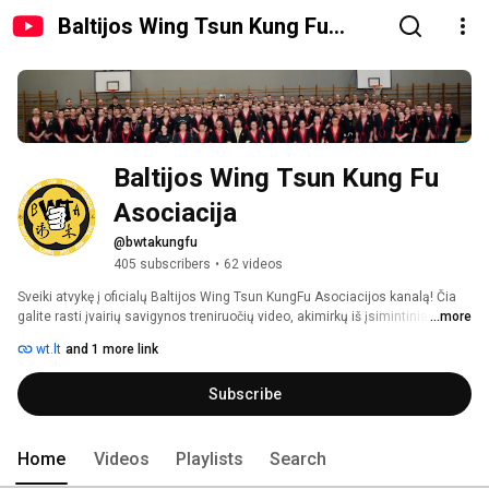
Baltijos Wing Tsun Kung Fu
Asociacija
Baltijos Wing Tsun Kung Fu 
Asociacija
@bwtakungfu
405 subscribers
•
62 videos
Sveiki atvykę į oficialų Baltijos Wing Tsun KungFu Asociacijos kanalą! Čia 
galite rasti įvairių savigynos treniruočių video, akimirkų iš įsimintiniausių 
...more
Wing Tsun įvykių Lietuvoje ir pasaulyje! 
wt.lt
and 1 more link
Subscribe
Home
Videos
Playlists
Search