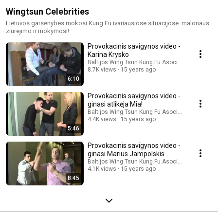
Wingtsun Celebrities
Lietuvos garsenybes mokosi Kung Fu ivariausiose situacijose. malonaus
ziurejimo ir mokymosi!
Provokacinis savigynos video -
Karina Krysko
Baltijos Wing Tsun Kung Fu Asociacija
8.7K views
15 years ago
6:10
Provokacinis savigynos video -
ginasi atlikėja Mia!
Baltijos Wing Tsun Kung Fu Asociacija
4.4K views
15 years ago
5:46
Provokacinis savigynos video -
ginasi Marius Jampolskis
Baltijos Wing Tsun Kung Fu Asociacija
4.1K views
15 years ago
8:45