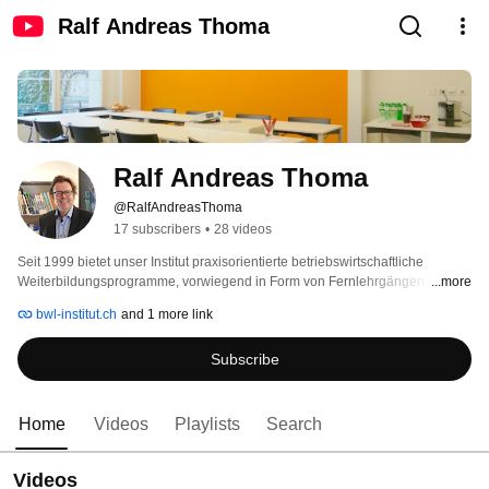
Ralf Andreas Thoma
Ralf Andreas Thoma
@RalfAndreasThoma
17 subscribers
•
28 videos
Seit 1999 bietet unser Institut praxisorientierte betriebswirtschaftliche 
Weiterbildungsprogramme, vorwiegend in Form von Fernlehrgängen an. 
...more
Hauptziel unserer Fernlehrgänge ist es, den Teilnehmern in kompakter Form 
bwl-institut.ch
and 1 more link
systematisch praxisrelevantes Wissen aus der Betriebswirtschaftslehre zu 
vermitteln und sie auf die Anwendung in ihrem Unternehmen vorzubereiten. 
Subscribe
Home
Videos
Playlists
Search
Videos