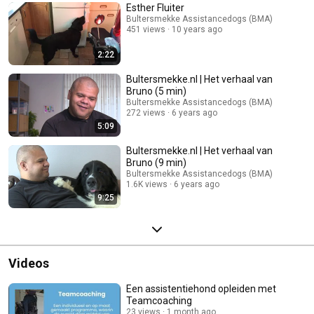
Esther Fluiter
Bultersmekke Assistancedogs (BMA)
451 views
10 years ago
2:22
Bultersmekke.nl | Het verhaal van
Bruno (5 min)
Bultersmekke Assistancedogs (BMA)
272 views
6 years ago
5:09
Bultersmekke.nl | Het verhaal van
Bruno (9 min)
Bultersmekke Assistancedogs (BMA)
1.6K views
6 years ago
9:25
Videos
Een assistentiehond opleiden met
Teamcoaching
23 views
1 month ago