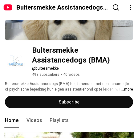
Bultersmekke Assistancedogs
(BMA)
Bultersmekke 
Assistancedogs (BMA)
@bultersmekke
493 subscribers
•
40 videos
Bultersmekke Assistancedogs (BMA) helpt mensen met een lichamelijke 
of psychische beperking hun eigen assistentiehond op te leiden, waardoor 
...more
ze weer een zelfstandig bestaan kunnen opbouwen. 
Subscribe
Home
Videos
Playlists