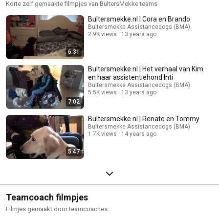
Korte zelf gemaakte filmpjes van BultersMekke teams
Bultersmekke.nl | Cora en Brando
Bultersmekke Assistancedogs (BMA)
2.9K views
13 years ago
6:31
Bultersmekke.nl | Het verhaal van Kim
en haar assistentiehond Inti
Bultersmekke Assistancedogs (BMA)
5.5K views
13 years ago
7:02
Bultersmekke.nl | Renate en Tommy
Bultersmekke Assistancedogs (BMA)
1.7K views
14 years ago
5:47
Teamcoach filmpjes
Filmjes gemaakt door teamcoaches