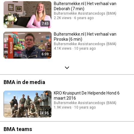
Bultersmekke.nl | Het verhaal van
Deborah (7 min)
Bultersmekke Assistancedogs (BMA)
2.2K views
6 years ago
7:45
Bultersmekke.nl | Het verhaal van
Piroska (6 min)
Bultersmekke Assistancedogs (BMA)
4.1K views
10 years ago
6:09
BMA in de media
KRO Kruispunt De Helpende Hond 6
maart 2016
Bultersmekke Assistancedogs (BMA)
1.9K views
10 years ago
24:35
BMA teams