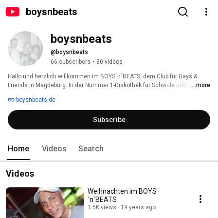
boysnbeats
boysnbeats
@boysnbeats
66 subscribers
•
30 videos
Hallo und herzlich willkommen im BOYS´n`BEATS, dem Club für Gays & 
Friends in Magdeburg. In der Nummer 1-Diskothek für Schwule und Lesben 
...more
in der Landeshauptstadt erwartet Dich von Mittwoch bis Samstag Nightlive 
boysnbeats.de
pur, nette Jungs und Mädels, leckere Drinks und vieles mehr. 
Subscribe
Home
Videos
Search
Videos
Weihnachten im BOYS
´n`BEATS
1.5K views
19 years ago