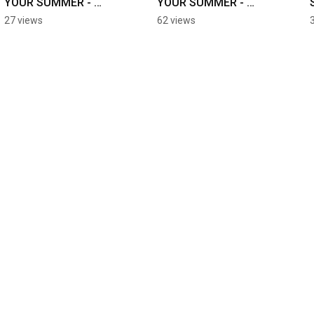
YOUR SUMMER - 
YOUR SUMMER - 
EMILIO MORO
EMILIO MORO
27 views
62 views