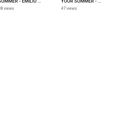
SUMMER - EMILIO 
YOUR SUMMER - 
MORO
EMILIO MORO
38 views
47 views