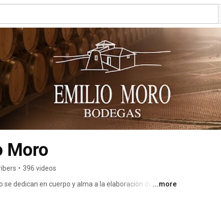
o Moro
ribers
•
396 videos
 se dedican en cuerpo y alma a la elaboración de vino 
...more
a semilla que Emilio Moro, junto a su padre, también 
 Emilio Moro viaja desde Ribera del Duero hasta El 
do y presencia en más de 70 países. 