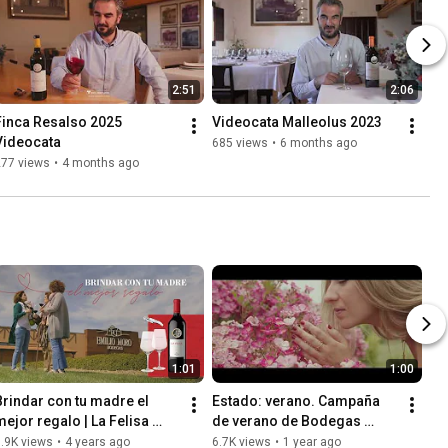
2:51
2:06
Finca Resalso 2025 
Videocata Malleolus 2023
Videocata
685 views
•
6 months ago
277 views
•
4 months ago
1:01
1:00
Brindar con tu madre el 
Estado: verano. Campaña 
mejor regalo | La Felisa 
de verano de Bodegas 
2020
Emilio Moro.
.9K views
•
4 years ago
6.7K views
•
1 year ago