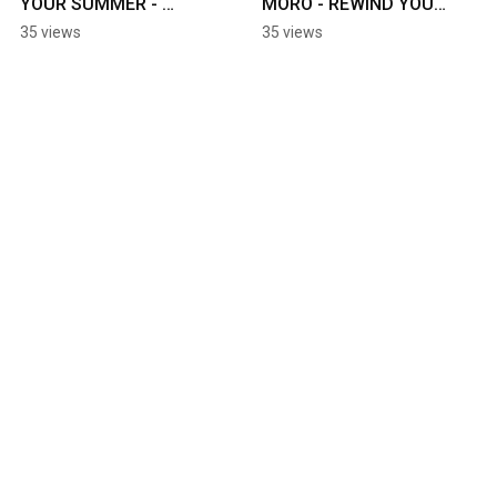
YOUR SUMMER - 
MORO - REWIND YOUR 
EMILIO MORO
SUMMER - EMILIO 
35 views
35 views
MORO