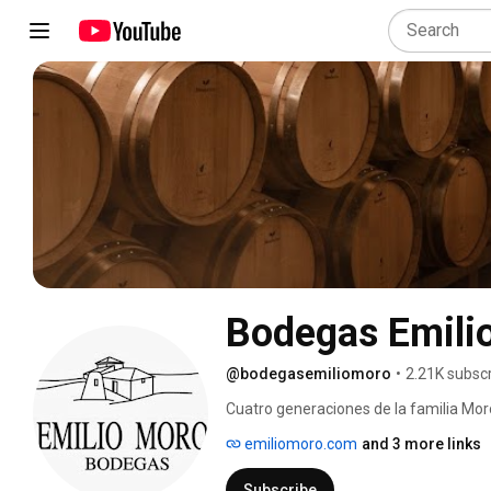
Bodegas Emili
@bodegasemiliomoro
•
2.21K subsc
Cuatro generaciones de la familia Moro
desde hace más de 100 años cuidando l
emiliomoro.com
and 3 more links
Emilio, sembró. El proyecto de Bodegas
Bierzo con 14 referencias en el merca
Subscribe