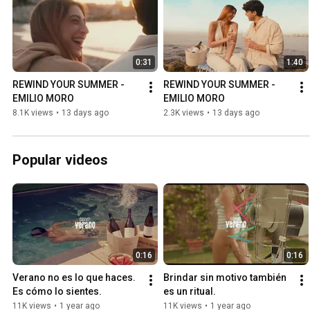
0:31
1:40
REWIND YOUR SUMMER - 
REWIND YOUR SUMMER - 
EMILIO MORO
EMILIO MORO
8.1K views
•
13 days ago
2.3K views
•
13 days ago
Popular videos
0:16
0:16
Verano no es lo que haces. 
Brindar sin motivo también 
Es cómo lo sientes.
es un ritual.
11K views
•
1 year ago
11K views
•
1 year ago