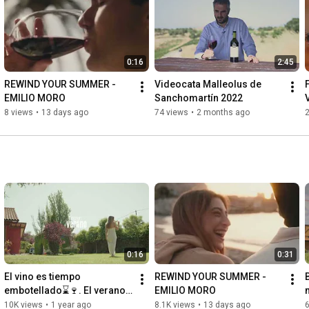
0:16
2:45
REWIND YOUR SUMMER - 
Videocata Malleolus de 
EMILIO MORO
Sanchomartín 2022
8 views
•
13 days ago
74 views
•
2 months ago
0:16
0:31
El vino es tiempo 
REWIND YOUR SUMMER - 
embotellado⌛🍷. El verano 
EMILIO MORO
también🏖️⌛.
10K views
•
1 year ago
8.1K views
•
13 days ago
6