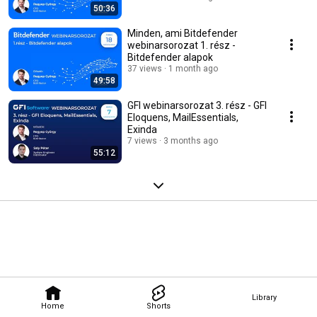
50:36
Minden, ami Bitdefender
webinarsorozat 1. rész -
Bitdefender alapok
37 views
1 month ago
49:58
GFI webinarsorozat 3. rész - GFI
Eloquens, MailEssentials,
Exinda
7 views
3 months ago
55:12
Library
Home
Shorts