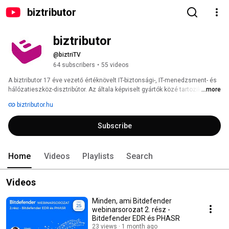
biztributor
biztributor
@biztriTV
64 subscribers
•
55 videos
A biztributor 17 éve vezető értéknövelt IT-biztonsági-, IT-menedzsment- és 
hálózatieszköz-disztribútor. Az általa képviselt gyártók közé tartozik többek 
...more
között az APT-támadások elleni védelem úttörője, a Trellix, a nagy 
biztributor.hu
teljesítményű wifi- és LAN-hálózatok terén vezető Ruckus Networks, a 
hagyományos végpontvédelemben vezető Bitdefender, az új generációs 
Subscribe
végpontvédelem úttörője, a Cybereason, a SIEM/UEBA/GRC platformot 
szolgáltató SecureVisio és az IT-üzemeltetés támogatásában kiemelkedő 
N-able. 
Home
Videos
Playlists
Search
Videos
Minden, ami Bitdefender
webinarsorozat 2. rész -
Bitdefender EDR és PHASR
23 views
1 month ago