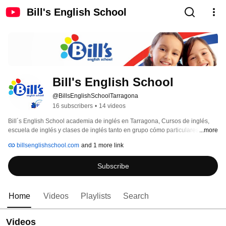
Bill's English School
Bill's English School
@BillsEnglishSchoolTarragona
16 subscribers
•
14 videos
Bill´s English School academia de inglés en Tarragona, Cursos de inglés, 
escuela de inglés y clases de inglés tanto en grupo cómo particulares. 
...more
Somos una empresa familiar dedicada a la enseñanza profesional del 
billsenglishschool.com
and 1 more link
inglés de una manera personalizada, tanto para adultos como para niños en 
el tiempo libre. Visítenos en: www.billsenglishschool.com o contacte 
Subscribe
directamente en: info@billsenglishschool.com 
Home
Videos
Playlists
Search
Videos