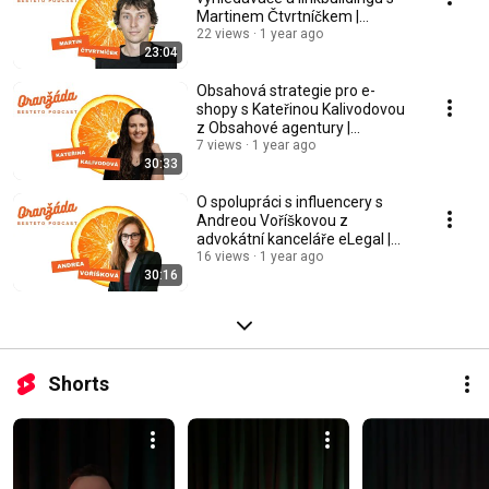
Martinem Čtvrtníčkem |
Oranžáda Podcast
22 views
1 year ago
23:04
Obsahová strategie pro e-
shopy s Kateřinou Kalivodovou
z Obsahové agentury |
Oranžáda Podcast
7 views
1 year ago
30:33
O spolupráci s influencery s
Andreou Voříškovou z
advokátní kanceláře eLegal |
Oranžáda Podcast
16 views
1 year ago
30:16
Shorts