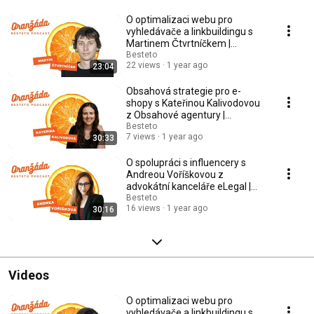
O optimalizaci webu pro
vyhledávače a linkbuildingu s
Martinem Čtvrtníčkem |
Oranžáda Podcast
Besteto
22 views
1 year ago
23:04
Obsahová strategie pro e-
shopy s Kateřinou Kalivodovou
z Obsahové agentury |
Oranžáda Podcast
Besteto
7 views
1 year ago
30:33
O spolupráci s influencery s
Andreou Voříškovou z
advokátní kanceláře eLegal |
Oranžáda Podcast
Besteto
16 views
1 year ago
30:16
Videos
O optimalizaci webu pro
vyhledávače a linkbuildingu s