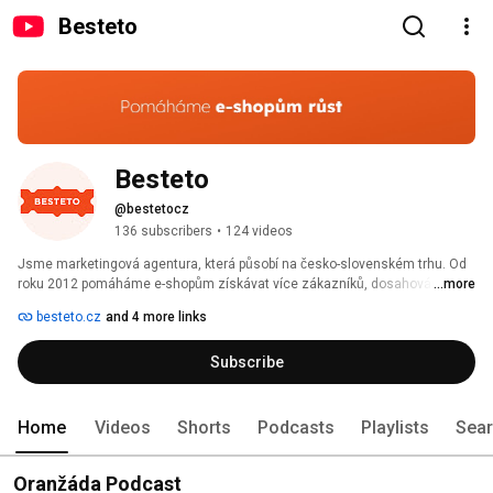
Besteto
Besteto
@bestetocz
136 subscribers
•
124 videos
Jsme marketingová agentura, která působí na česko-slovenském trhu. Od 
roku 2012 pomáháme e-shopům získávat více zákazníků, dosahování 
...more
jejich online cílů a zvyšovat prodej. Staráme se o vyhledávače zboží, PPC, 
besteto.cz
and 4 more links
sociální reklamy, srovnávače zboží, SEO, e-mailing, správa dodavatelských 
feedů, cenotvorba, marketplaces, expanze, obsahový marketing a všechny 
Subscribe
marketingové kanály zároveň. 
Home
Videos
Shorts
Podcasts
Playlists
Sea
Oranžáda Podcast