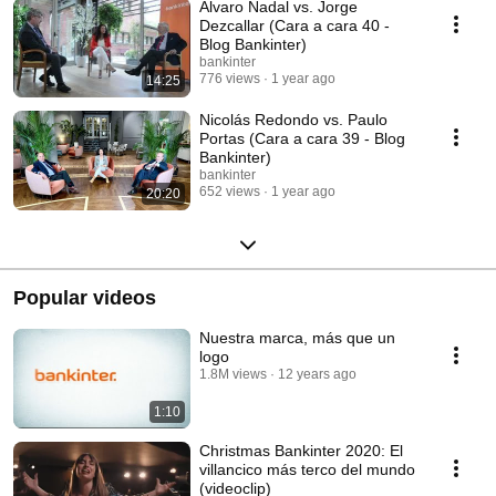
Álvaro Nadal vs. Jorge
Dezcallar (Cara a cara 40 -
Blog Bankinter)
bankinter
776 views
1 year ago
14:25
Nicolás Redondo vs. Paulo
Portas (Cara a cara 39 - Blog
Bankinter)
bankinter
652 views
1 year ago
20:20
Popular videos
Nuestra marca, más que un
logo
1.8M views
12 years ago
1:10
Christmas Bankinter 2020: El
villancico más terco del mundo
(videoclip)