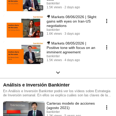
bankinter
1.5K views
2 days ago
3:35
🎥 Markets 08/06/2026 | Slight
gains with eyes on Iran-US
negotiations
bankinter
1.6K views
3 days ago
4:12
🎥 Markets 08/05/2026 |
Positive tone with focus on an
imminent agreement
bankinter
1.5K views
4 days ago
3:40
Análisis e Inversión Bankinter
En Análisis e Inversión Bankinter podrá ver los vídeos sobre Estrategia
de Inversión semanal. En ellos se explica cuáles son las claves de la
semana y cuál será su repercusión sobre el mercado. Para más info :
Carteras modelo de acciones
broker.bankinter.com
(agosto 2021)
bankinter
1.3K views
5 years ago