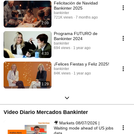
Felicitación de Navidad
Bankinter 2025
bankinter
721K views
7 months ago
2:09
Programa FUTURO de
Bankinter 2024
bankinter
694 views
1 year ago
4:33
¡Felices Fiestas y Feliz 2025!
bankinter
84K views
1 year ago
1:29
Video Diario Mercados Bankinter
🎥 Markets 08/07/2026 |
Waiting mode ahead of US jobs
data