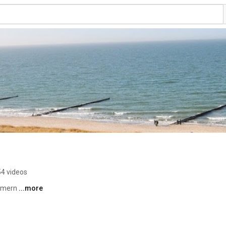
54 videos
mmern 
...more