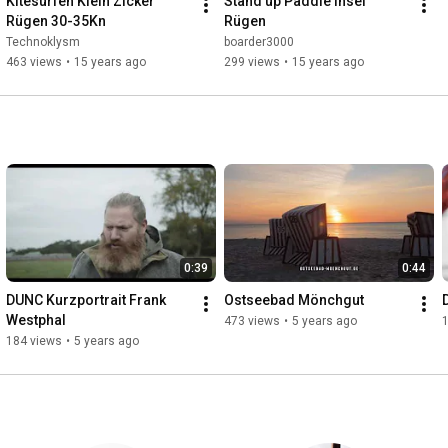
Kitesurfen Klein Zicker 
Stand up Paddle Insel 
Rügen 30-35Kn
Rügen
Technoklysm
boarder3000
463 views
•
15 years ago
299 views
•
15 years ago
0:39
0:44
DUNC Kurzportrait Frank 
Ostseebad Mönchgut
Westphal
473 views
•
5 years ago
184 views
•
5 years ago