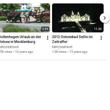
2:59
11:35
Boltenhagen Urlaub an der 
2012 Ostseebad Sellin im 
Ostsee in Mecklenburg
Zeitraffer
alticseatravel
balticseatravel
35K views
•
16 years ago
1.5K views
•
13 years ago