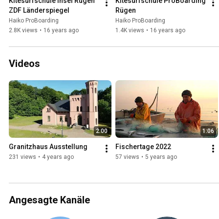
Kitesurfschule Insel Rügen 
Kitesurfschule ProBoarding 
ZDF Länderspiegel
Rügen
Haiko ProBoarding
Haiko ProBoarding
2.8K views
•
16 years ago
1.4K views
•
16 years ago
Videos
2:00
1:06
Granitzhaus Ausstellung
Fischertage 2022
231 views
•
4 years ago
57 views
•
5 years ago
Angesagte Kanäle