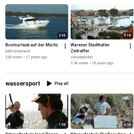
2:46
9:18
Bootsurlaub auf der Müritz
Warener Stadthafen 
Zeitraffer
balticseatravel
22K views
•
17 years ago
cwoodpecker
3.3K views
•
18 years ago
wassersport
Play all
1:09
4:28