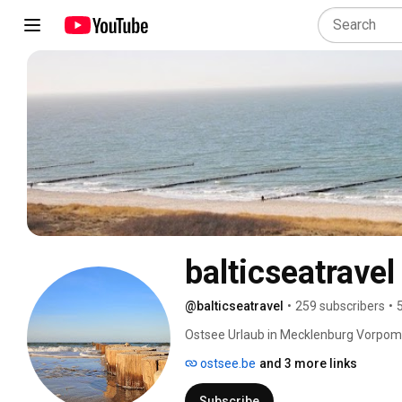
balticseatravel
@balticseatravel
•
259 subscribers
•
Ostsee Urlaub in Mecklenburg Vorpo
ostsee.be
and 3 more links
Subscribe