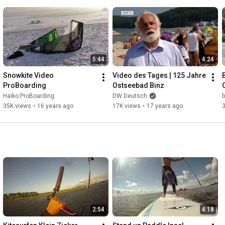
5:44
4:24
Snowkite Video 
Video des Tages | 125 Jahre 
ProBoarding
Ostseebad Binz
Haiko ProBoarding
DW Deutsch
b
35K views
•
16 years ago
17K views
•
17 years ago
2:54
4:18