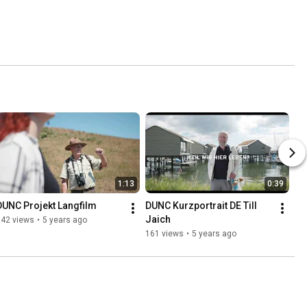
1:13
0:39
DUNC Projekt Langfilm
DUNC Kurzportrait DE Till 
Jaich
142 views
•
5 years ago
161 views
•
5 years ago