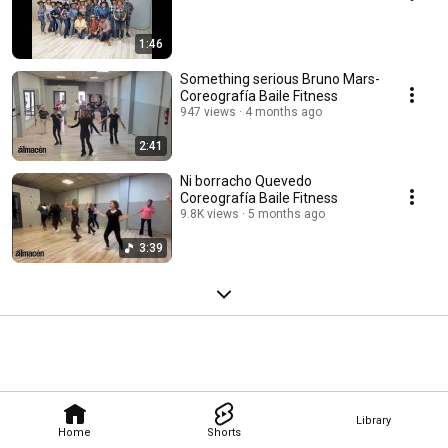
1:46
Something serious Bruno Mars-
Coreografía Baile Fitness
947 views
4 months ago
2:41
Ni borracho Quevedo
Coreografía Baile Fitness
9.8K views
5 months ago
3:39
Library
Home
Shorts