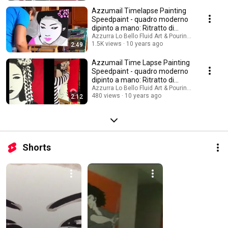
Azzumail Timelapse Painting
Speedpaint - quadro moderno
dipinto a mano: Ritratto di
Geisha II
Azzurra Lo Bello Fluid Art & Pouring Painting
1.5K views
10 years ago
2:49
Azzumail Time Lapse Painting
Speedpaint - quadro moderno
dipinto a mano: Ritratto di
Geisha III
Azzurra Lo Bello Fluid Art & Pouring Painting
480 views
10 years ago
2:12
Shorts