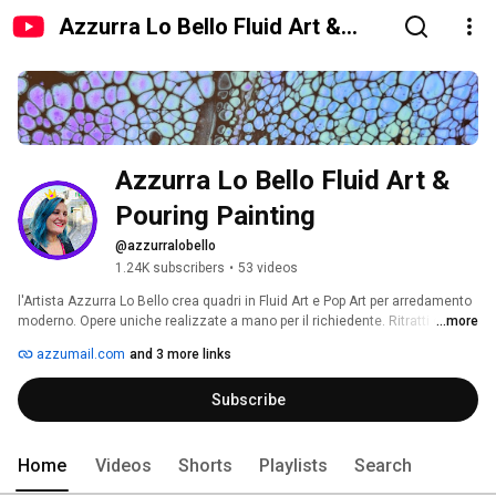
Azzurra Lo Bello Fluid Art &
Pouring Painting
Azzurra Lo Bello Fluid Art & 
Pouring Painting
@azzurralobello
1.24K subscribers
•
53 videos
l'Artista Azzurra Lo Bello crea quadri in Fluid Art e Pop Art per arredamento 
moderno. Opere uniche realizzate a mano per il richiedente. Ritratti come 
...more
idea regalo, fumetti, copie, tutto ciò che riguarda il Giappone, Geisha e 
azzumail.com
and 3 more links
Maiko. Per qualsiasi informazione scrivete! 
Subscribe
Home
Videos
Shorts
Playlists
Search