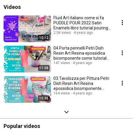
Videos
Fluid Art italiano come si fa
PUDDLE POUR 2022 Satin
Enamels libro tutorial pouring
painting
2.5K views
4 years ago
10:12
04.Porta pennelli Petri Dish
Resin Art Resina epossidica
bicomponente come tutorial
italiano pittura
147 views
4 years ago
11:58
03.Tavolozza per Pittura Petri
Dish Resin Art Resina
epossidica bicomponente
come tutorial italiano
164 views
4 years ago
15:36
Popular videos