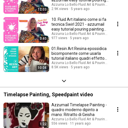
azzumail easy tutorial pouring
painting
Azzurra Lo Bello Fluid Art & Pouring Painting
2.9K views
5 years ago
12:03
10. Fluid Art italiano come si fa
tecnica Swirl 2021 - azzumail
easy tutorial pouring painting
ita
Azzurra Lo Bello Fluid Art & Pouring Painting
977 views
5 years ago
3:40
01.Resin Art Resina epossidica
bicomponente come usarla
tutorial italiano quadri effetto
mare sabbia
Azzurra Lo Bello Fluid Art & Pouring Painting
8.5K views
5 years ago
10:04
Timelapse Painting, Speedpaint video
Azzumail Timelapse Painting -
quadro moderno dipinto a
mano: Ritratto di Geisha
Azzurra Lo Bello Fluid Art & Pouring Painting
556 views
11 years ago
1:22