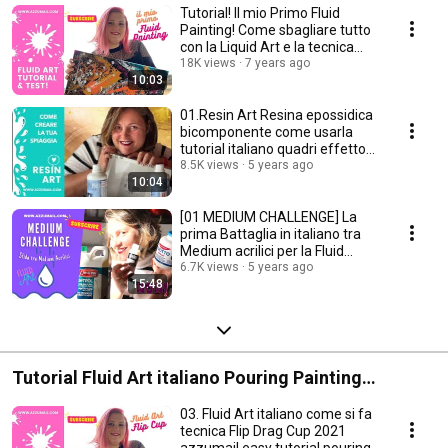
Tutorial! Il mio Primo Fluid
Painting! Come sbagliare tutto
con la Liquid Art e la tecnica
Pouring!
18K views
7 years ago
10:03
01.Resin Art Resina epossidica
bicomponente come usarla
tutorial italiano quadri effetto
mare sabbia
8.5K views
5 years ago
10:04
[01 MEDIUM CHALLENGE] La
prima Battaglia in italiano tra
Medium acrilici per la Fluid
Pouring Art!
6.7K views
5 years ago
15:48
Tutorial Fluid Art italiano Pouring Painting
azzumail series 30 tecniche diverse colata acrilica
03. Fluid Art italiano come si fa
medium colori e materiali utili
tecnica Flip Drag Cup 2021