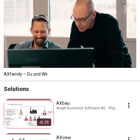
AXfamily – Du und Wir
Solutions
AXbau
Axept Business Software AG · Playlist
20
AXview