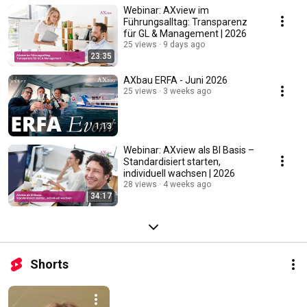
Webinar: AXview im
Führungsalltag: Transparenz
für GL & Management | 2026
25 views
9 days ago
23:35
AXbau ERFA - Juni 2026
25 views
3 weeks ago
1:13
Webinar: AXview als BI Basis –
Standardisiert starten,
individuell wachsen | 2026
28 views
4 weeks ago
34:17
Shorts