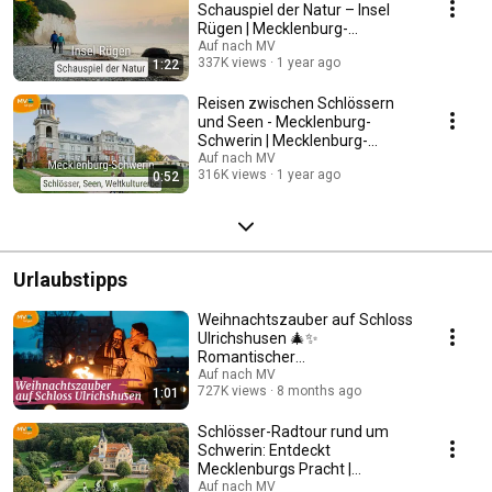
Schauspiel der Natur – Insel
Rügen | Mecklenburg-
Vorpommern
Auf nach MV
337K views
1 year ago
1:22
Reisen zwischen Schlössern
und Seen - Mecklenburg-
Schwerin | Mecklenburg-
Vorpommern
Auf nach MV
316K views
1 year ago
0:52
Urlaubstipps
Weihnachtszauber auf Schloss
Ulrichshusen 🎄✨
Romantischer
Weihnachtsmarkt in
Auf nach MV
727K views
8 months ago
1:01
Mecklenburg-Vorpommern
Schlösser-Radtour rund um
Schwerin: Entdeckt
Mecklenburgs Pracht |
Mecklenburg-Vorpommern
Auf nach MV