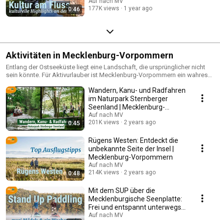
Auf nach MV
177K views
1 year ago
0:46
Aktivitäten in Mecklenburg-Vorpommern
Entlang der Ostseeküste liegt eine Landschaft, die ursprünglicher nicht
sein könnte. Für Aktivurlauber ist Mecklenburg-Vorpommern ein wahres
Erlebnisparadies.
Wandern, Kanu- und Radfahren
im Naturpark Sternberger
Seenland | Mecklenburg-
Vorpommern
Auf nach MV
201K views
2 years ago
0:45
Rügens Westen: Entdeckt die
unbekannte Seite der Insel |
Mecklenburg-Vorpommern
Auf nach MV
214K views
2 years ago
0:48
Mit dem SUP über die
Mecklenburgische Seenplatte:
Frei und entspannt unterwegs
auf Flüssen & Seen
Auf nach MV