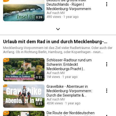
Deutschlands - Rügen |
Mecklenburg-Vorpommern
Auf nach MV
490 views
1 year ago
0:39
Urlaub mit dem Rad in und durch Mecklenburg-
Vorpommern
Mecklenburg-Vorpommern ist das Ziel vieler Radlerträume. Oder auch der
Anfang. Ob in Richtung Berlin, Hamburg, oder Kopenhagen - neun
erlebnisreiche Radfernwege führen durch das naturreiche Bundesland
Schlösser-Radtour rund um
und darüber hinaus. Auf gut ausgeschilderten Routen begeistert jeder
Radfernweg mit seinem ganz eigenen Charme.
Schwerin: Entdeckt
Mecklenburgs Pracht |
Mecklenburg-Vorpommern
Auf nach MV
1M views
1 year ago
0:51
Gravelbike - Abenteuer in
Mecklenburg-Vorpommern:
Durch die Seenplatte &
Mecklenburgische Schweiz
Auf nach MV
455K views
1 year ago
0:49
Die Route der Norddeutschen