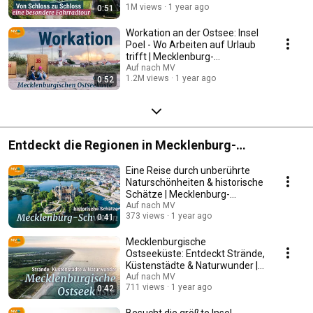
1M views
1 year ago
0:51
Workation an der Ostsee: Insel
Poel - Wo Arbeiten auf Urlaub
trifft | Mecklenburg-
Vorpommern
Auf nach MV
1.2M views
1 year ago
0:52
Entdeckt die Regionen in Mecklenburg-
Vorpommern
Eine Reise durch unberührte
Naturschönheiten & historische
Schätze | Mecklenburg-
Schwerin
Auf nach MV
373 views
1 year ago
0:41
Mecklenburgische
Ostseeküste: Entdeckt Strände,
Küstenstädte & Naturwunder |
Mecklenburg-Vorpommern
Auf nach MV
711 views
1 year ago
0:42
Besucht die größte Insel