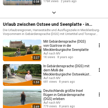
176K views
2 years ago
0:58
Urlaub zwischen Ostsee und Seenplatte - in
Gebärdensprache (DGS)
Die Urlaubsregionen, Hansestädte und Ausflugsziele in Mecklenburg-
Vorpommern in Gebärdensprache (DGS) mit Untertitel und Tonspur
vorgestellt
Mit Gebärdensprache (DGS)
von Güstrow in die
Mecklenburgische Seenplatte
Auf nach MV
1K views
8 years ago
2:27
In Gebärdensprache (DGS) mit
dem Molli die
Mecklenburgische Ostseeküste
entlang
Auf nach MV
681 views
8 years ago
1:53
Deutschlands größte Insel
Rügen in Gebärdensprache
(DGS) erleben
Auf nach MV
779 views
8 years ago
2:49