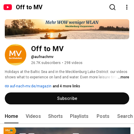
Off to MV
Off to MV
@aufnachmv
26.7K subscribers
•
298 videos
Holidays at the Baltic Sea and in the Mecklenburg Lake District: our videos 
shows what to experience on land and water. Even more leisure time tips 
...more
and news can be found at off-to-mv.com 
auf-nach-mv.de/magazin
and 4 more links
Subscribe
Home
Videos
Shorts
Playlists
Posts
Search