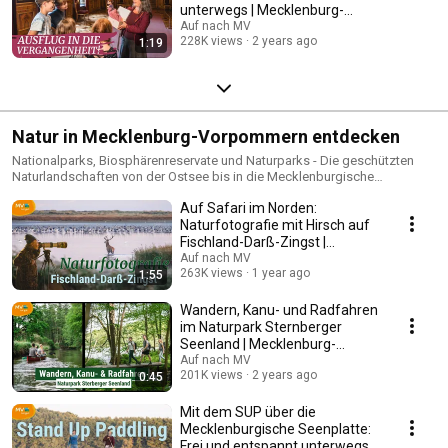
unterwegs | Mecklenburg-
Vorpommern
Auf nach MV
228K views
2 years ago
1:19
Natur in Mecklenburg-Vorpommern entdecken
Nationalparks, Biosphärenreservate und Naturparks - Die geschützten
Naturlandschaften von der Ostsee bis in die Mecklenburgische
Seenplatte sind ideale Orte für Ruhe und aktive Erholung.
Auf Safari im Norden:
Naturfotografie mit Hirsch auf
Fischland-Darß-Zingst |
Mecklenburg-Vorpommern
Auf nach MV
263K views
1 year ago
1:55
Wandern, Kanu- und Radfahren
im Naturpark Sternberger
Seenland | Mecklenburg-
Vorpommern
Auf nach MV
201K views
2 years ago
0:45
Mit dem SUP über die
Mecklenburgische Seenplatte:
Frei und entspannt unterwegs