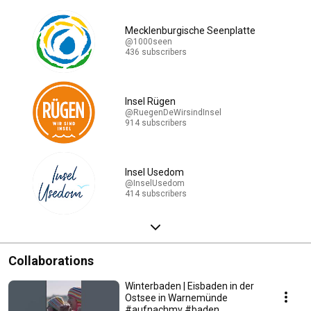
mmern #rostock
Mecklenburgische Seenplatte
@1000seen
436 subscribers
Insel Rügen
@RuegenDeWirsindInsel
914 subscribers
Insel Usedom
@InselUsedom
414 subscribers
Collaborations
Winterbaden | Eisbaden in der
Ostsee in Warnemünde
#aufnachmv #baden