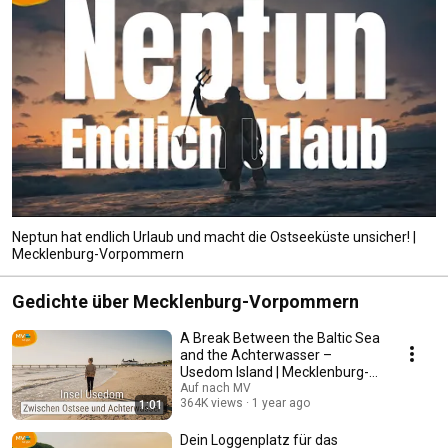
Neptun hat endlich Urlaub und macht die Ostseeküste unsicher! |
Mecklenburg-Vorpommern
Gedichte über Mecklenburg-Vorpommern
A Break Between the Baltic Sea
and the Achterwasser –
Usedom Island | Mecklenburg-
Western Pomerania
Auf nach MV
364K views
1 year ago
1:01
Dein Loggenplatz für das