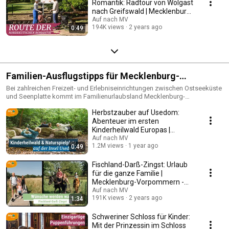
Romantik: Radtour von Wolgast
nach Greifswald | Mecklenburg-
Vorpommern
Auf nach MV
194K views
2 years ago
0:49
Familien-Ausflugstipps für Mecklenburg-
Vorpommern
Bei zahlreichen Freizeit- und Erlebniseinrichtungen zwischen Ostseeküste
und Seenplatte kommt im Familienurlaubsland Mecklenburg-
Vorpommern garantiert keine Langeweile auf.
Herbstzauber auf Usedom:
Abenteuer im ersten
Kinderheilwald Europas |
Mecklenburg-Vorpommern
Auf nach MV
1.2M views
1 year ago
0:49
Fischland-Darß-Zingst: Urlaub
für die ganze Familie |
Mecklenburg-Vorpommern -
Ausflugstipps
Auf nach MV
191K views
2 years ago
1:34
Schweriner Schloss für Kinder:
Mit der Prinzessin im Schloss