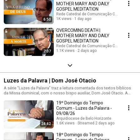
MOTHER MARY AND DAILY
GOSPEL MEDITATION
Rede Catedral de Comunicação Católica
1K views
1 day ago
6:50
OVERCOMING DEATH |
MOTHER MARY AND DAILY
GOSPEL MEDITATION
Rede Catedral de Comunicação Católica
1.1K views
2 days ago
7:07
Luzes da Palavra | Dom José Otacio
A série “Luzes da Palavra” traz a leitura comentada dos textos bíblicos
da Missa dominical, com o nosso bispo auxiliar, Dom José Otacio. A
ideia, já desenvolvida pelo bispo auxiliar em seu canal do Facebook,
19º Domingo do Tempo
oferece uma formação sobre a liturgia do domingo de modo a contribuir
com os padres na preparação das homilias dominicais. Dom José
Comum - Luzes da Palavra -
Otacio traz uma detalhada e densa reflexão sobre cada texto bíblico que
09/08/26
integra a liturgia do domingo. A cada sexta-feira um novo episódio da
Arquidiocese de Belo Horizonte
série “Luzes da Palavra” será publicado no Youtube da Arquidiocese de
1.6K views
Streamed 2 days ago
24:42
Belo Horizonte e também no nosso site arquidiocesebh.org.br. Ilumine,
ainda mais, a sua vida com a sabedoria que a liturgia nos oferece, a cada
18º Domingo do Tempo
domingo.
Comum - Luzes da Palavra -