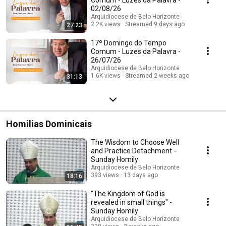
02/08/26
Arquidiocese de Belo Horizonte
2.2K views
Streamed 9 days ago
27:23
17º Domingo do Tempo
Comum - Luzes da Palavra -
26/07/26
Arquidiocese de Belo Horizonte
1.6K views
Streamed 2 weeks ago
31:13
Homilias Dominicais
The Wisdom to Choose Well
and Practice Detachment -
Sunday Homily
Arquidiocese de Belo Horizonte
393 views
13 days ago
18:16
"The Kingdom of God is
revealed in small things" -
Sunday Homily
Arquidiocese de Belo Horizonte