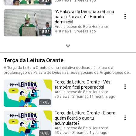
330 views
2 weeks ago
16:45
"A Palavra de Deus não retorna
para o Pai vazia" - Homilia
dominical
Arquidiocese de Belo Horizonte
418 views
3 weeks ago
15:53
Terça da Leitura Orante
A Terça da Leitura Orante é uma iniciativa dedicada à leitura e à
proclamação da Palavra de Deus nas redes sociais da Arquidiocese de
Belo Horizonte. A Leitura Orante da Palavra de Deus com as juventudes é
Terça da Leitura Orante - Vós
transmitida sempre às terças-feiras. Os horários das transmissões não
são fixos.
também ficai preparados!
Arquidiocese de Belo Horizonte
75 views
Streamed 11 months ago
17:05
Terça da Leitura Orante - E para
quem ficará o que tu
acumulaste?
Arquidiocese de Belo Horizonte
53 views
Streamed 1 year ago
16:00