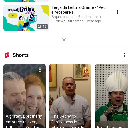
Terça da Leitura Orante - "Pedi
e recebereis"
Arquidiocese de Belo Horizonte
39 views
Streamed 1 year ago
23:46
Shorts
A grateful, brotherly 
The Secret to 
embrace to every 
Forgiveness in 
father this Sunday
Marriage | Dom Joel
Bread-bearers