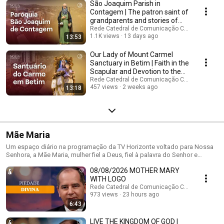
São Joaquim Parish in
Contagem | The patron saint of
grandparents and stories of
faith | Our Pari...
Rede Catedral de Comunicação Católica and 3 
1.1K views
13 days ago
13:53
Our Lady of Mount Carmel
Sanctuary in Betim | Faith in the
Scapular and Devotion to the
Patron Sa...
Rede Catedral de Comunicação Católica and 3 
457 views
2 weeks ago
13:18
Mãe Maria
Um espaço diário na programação da TV Horizonte voltado para Nossa
Senhora, a Mãe Maria, mulher fiel a Deus, fiel à palavra do Senhor e
comprometida com seu povo e sua história. Um tempo de reflexão e
08/08/2026 MOTHER MARY
oração à luz do Evangelho proposto pela liturgia de cada dia. Inspirada
no exemplo de Nossa Senhora, a reflexão ilumina a realidade, o caminhar
WITH LOGO
da Igreja e a vida de cada discípulo missionário de Cristo Jesus.
Rede Catedral de Comunicação Católica
973 views
23 hours ago
6:43
LIVE THE KINGDOM OF GOD |