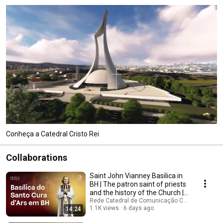
Conheça a Catedral Cristo Rei
Collaborations
Saint John Vianney Basilica in
BH | The patron saint of priests
and the history of the Church |
O...
Rede Catedral de Comunicação Católica and 3 
1.1K views
6 days ago
14:24