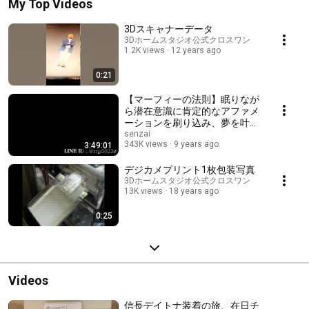
My Top Videos
3Dスキャナーデータ
3Dホームスタジオ公式クロスワン
1.2K views
12 years ago
0:21
【マーフィーの法則】眠りなが
ら潜在意識に肯定的なアファメ
ーションを刷り込み、夢を叶え
る方法
senzai
343K views
9 years ago
3:49:01
デジカメプリント1枚包装写真
3Dホームスタジオ公式クロスワン
13K views
18 years ago
0:25
Videos
信長デイトナ装着の旅、在日チ