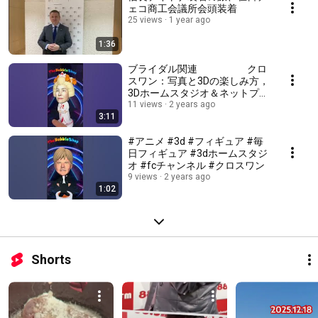
ェコ商工会議所会頭装着
25 views
1 year ago
1:36
ブライダル関連 クロ
スワン：写真と3Dの楽しみ方，
3Dホームスタジオ＆ネットプリ
ントよろしく願いします。
11 views
2 years ago
3:11
#アニメ #3d #フィギュア #毎
日フィギュア #3dホームスタジ
オ #fcチャンネル #クロスワン
9 views
2 years ago
1:02
Shorts