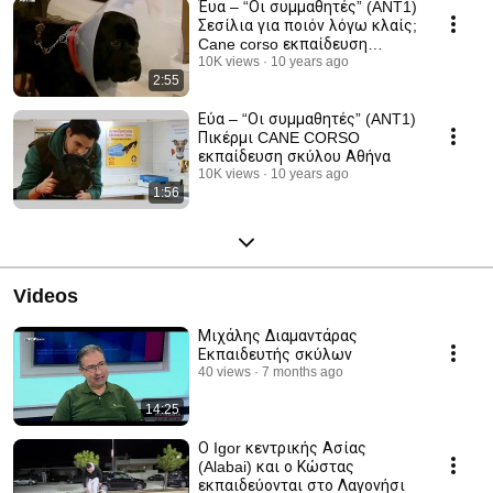
Έυα – “Οι συμμαθητές” (ANT1)
Σεσίλια για ποιόν λόγω κλαίς;
Cane corso εκπαίδευση
σκύλου Αθήνα
10K views
10 years ago
2:55
Εύα – “Οι συμμαθητές” (ANT1)
Πικέρμι CANE CORSO
εκπαίδευση σκύλου Αθήνα
10K views
10 years ago
1:56
Videos
Μιχάλης Διαμαντάρας
Εκπαιδευτής σκύλων
40 views
7 months ago
14:25
Ο Igor κεντρικής Ασίας
(Alabai) και ο Κώστας
εκπαιδεύονται στο Λαγονήσι