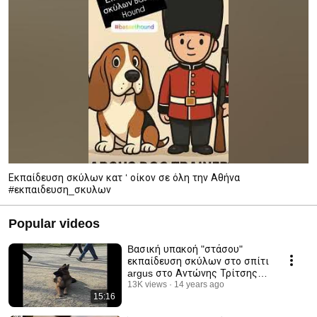
Εκπαίδευση σκύλων κατ ‘ οίκον σε όλη την Αθήνα
#εκπαιδευση_σκυλων
Popular videos
Bασική υπακοή "στάσου"
εκπαίδευση σκύλων στο σπίτι
argus στο Αντώνης Τρίτσης
Γερμανικός Ποιμενικός
13K views
14 years ago
15:16