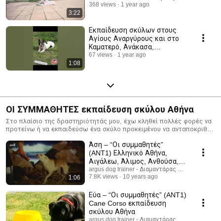
368 views
1 year ago
3:22
Εκπαίδευση σκύλων στους
Αγίους Αναργύρους και στο
Καματερό, Ανάκασα,
Μυκονιάτικα, Γεροβουνό κ.α
67 views
1 year ago
1:08
ΟΙ ΣΥΜΜΑΘΗΤΕΣ εκπαίδευση σκύλου Αθήνα
Στο πλαίσιο της δραστηριότητάς μου, έχω κληθεί πολλές φορές να
προτείνω ή να εκπαιδεύσω ένα σκύλο προκειμένου να ανταποκριθεί
στις ανάγκες ενός κινηματογραφικού έργου, μιας τηλεοπτικής
Άση – “Οι συμμαθητές”
εκπομπής, ενός διαφημιστικού σποτ ή μιας φωτογράφισης.
Περιοχές στην Αττική όπου εργάζομαι Αγ. Ανάργυροι, Αγ. Βαρβάρα,
(ANT1) Ελληνικό Αθήνα,
Αγ. Δημήτριος, Αγ. Παρασκευή, Άγιος Στέφανος, Αθήνα, Αιγάλεω,
Αιγάλεω, Άλιμος, Ανθούσα,
Άλιμος, Ανθούσα, Άνοιξη, Άνω Λιόσια, Αργυρούπολη, Ασπρόπυργος,
Άνοιξη, Άνω Λιόσια,
argus dog trainer - Διαμαντάρας Μιχάλης
Αχαρνές, Βάρη, Βαρυμπόμπη, Βούλα, Βουλιαγμένη, Βριλήσσια,
7.8K views
10 years ago
1:06
Βύρωνας, Γαλάτσι, Γέρακας, Γλυκά Νερά, Γλυφάδα, Δάφνη,
Διόνυσος, Δραπετσώνα, Δροσιά, Εκάλη, Ελευσίνα, Ελληνικό, Ζεφύρι,
Εύα – “Οι συμμαθητές” (ANT1)
Ζωγράφου, Ηλιούπολη, Ηράκλειο, Θρακομακεδόνες, Ίλιον,
Cane Corso εκπαίδευση
Καισαριανή, Καλλιθέα, Καματερό, Κερατσίνι, Κηφισιά, Κορυδαλλός,
σκύλου Αθήνα
Κρυονέρι, Λυκόβρυση, Μαρούσι, Μελίσσια, Μεταμόρφωση,
argus dog trainer - Διαμαντάρας Μιχάλης