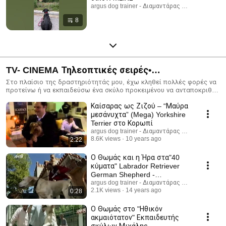
argus dog trainer - Διαμαντάρας Μιχάλης
8
TV- CINEMA Τηλεοπτικές σειρές•
Κινηματογραφικές παραγωγές• Διαφημιστικά
Στο πλαίσιο της δραστηριότητάς μου, έχω κληθεί πολλές φορές να
προτείνω ή να εκπαιδεύσω ένα σκύλο προκειμένου να ανταποκριθεί
σποτ• Φωτογραφίσεις• Social media productions
στις ανάγκες ενός κινηματογραφικού έργου, μιας τηλεοπτικής
Καίσαρας ως Ζιζού – “Μαύρα
εκπομπής, ενός διαφημιστικού σποτ ή μιας φωτογράφισης. 🎬🐾
**Σκύλος σε τηλεοπτικά και κινηματογραφικά γυρίσματα** Ένας
μεσάνυχτα” (Mega) Yorkshire
σκύλος που συμμετέχει σε τηλεοπτικές παραγωγές,
Terrier στο Κορωπί
κινηματογραφικές ταινίες ή διαφημιστικά πρέπει να είναι άριστα
argus dog trainer - Διαμαντάρας Μιχάλης
εκπαιδευμένος, κοινωνικοποιημένος και να παραμένει ήρεμος ακόμα
8.6K views
10 years ago
2:22
και σε απαιτητικά περιβάλλοντα. Στην **Argus Dog Trainer**
προετοιμάζουμε σκύλους για γυρίσματα, ώστε να εκτελούν με
Ο Θωμάς και η Ήρα στα"40
συνέπεια τις εντολές τους, να συνεργάζονται με το συνεργείο και να
κύματα" Labrador Retriever
προσαρμόζονται σε διαφορετικά σκηνικά, φώτα και ήχους. 🎥
German Shepherd -
Εκπαίδευση για: • Τηλεοπτικές σειρές • Κινηματογραφικές
Γερμανικός Ποιμενικός
argus dog trainer - Διαμαντάρας Μιχάλης
παραγωγές • Διαφημιστικά σποτ • Φωτογραφίσεις • Social media
2.1K views
14 years ago
0:28
productions 📞 Επικοινωνία: **6977430235** **Argus Dog Trainer –
Εκπαίδευση σκύλων για επαγγελματικές παραγωγές.**
Ο Θωμάς στο "Ηθικόν
#ΣκύλοςΣεΓυρίσματα #ΕκπαίδευσηΣκύλων #DogTrainer
ακμαιότατον" Εκπαιδευτής
#ArgusDogTrainer #ΤηλεοπτικάΓυρίσματα
σκύλων Μιχάλης