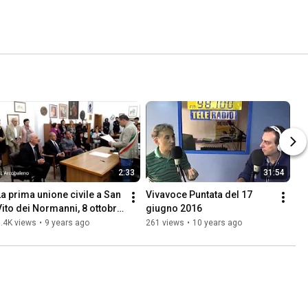
2:33
31:54
La prima unione civile a San 
Vivavoce Puntata del 17 
Vito dei Normanni, 8 ottobre 
giugno 2016
2016
.4K views
•
9 years ago
261 views
•
10 years ago