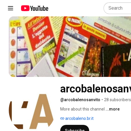
arcobalenosan
@arcobalenosanvito
•
28 subscribers
More about this channel
...more
arcobaleno.br.it
Subscribe