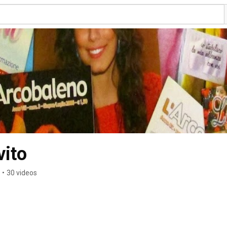
vito
•
30 videos