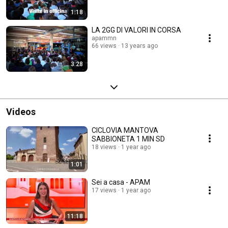
1:18
LA 2GG DI VALORI IN CORSA
apammn
66 views
13 years ago
3:28
Videos
CICLOVIA MANTOVA
SABBIONETA 1 MIN SD
18 views
1 year ago
1:01
Sei a casa - APAM
17 views
1 year ago
11:18