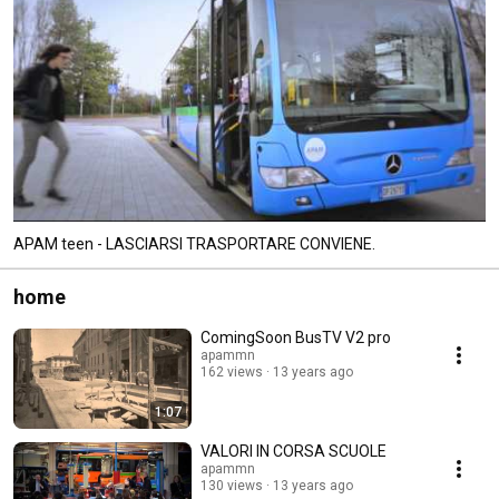
APAM teen - LASCIARSI TRASPORTARE CONVIENE.
home
ComingSoon BusTV V2 pro
apammn
162 views
13 years ago
1:07
VALORI IN CORSA SCUOLE
apammn
130 views
13 years ago