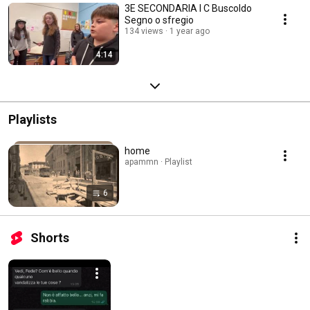
3E SECONDARIA I C Buscoldo
Segno o sfregio
134 views
1 year ago
4:14
Playlists
home
apammn · Playlist
6
Shorts