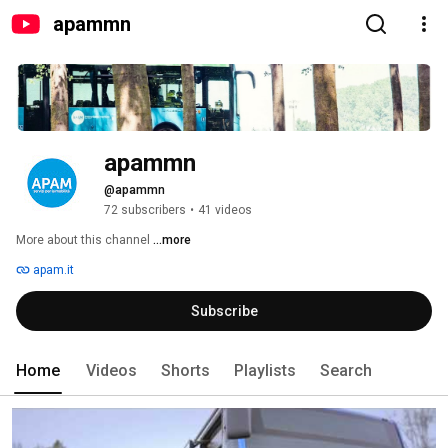
apammn
apammn
@apammn
72 subscribers
•
41 videos
More about this channel
...more
apam.it
Subscribe
Home
Videos
Shorts
Playlists
Search