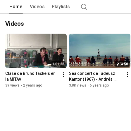
Home
Videos
Playlists
Videos
1:01:35
4:58
Clase de Bruno Tackels en 
Sea concert de Tadeusz 
la MITAV
Kantor (1967) - Andrés 
Montes Zuluaga
39 views
•
2 years ago
3.8K views
•
6 years ago