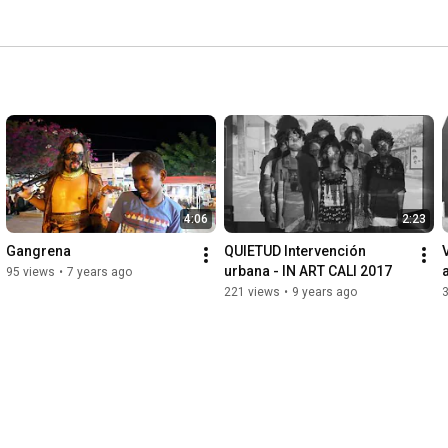
4:06
2:23
Gangrena
QUIETUD Intervención 
urbana - IN ART CALI 2017
95 views
•
7 years ago
221 views
•
9 years ago