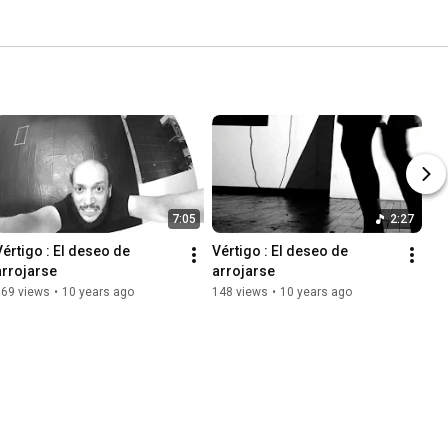
7:05
2:27
Vértigo : El deseo de 
Vértigo : El deseo de 
arrojarse
arrojarse
369 views
•
10 years ago
148 views
•
10 years ago