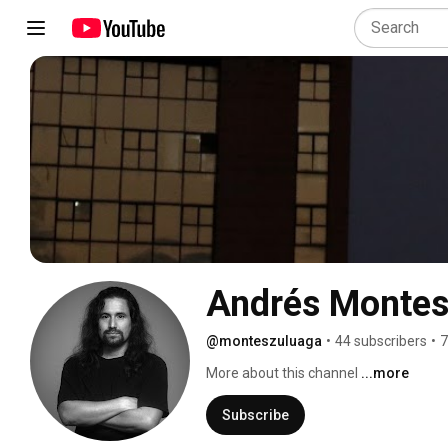
Andrés Montes
@monteszuluaga
•
44 subscribers
•
7
More about this channel
...more
Subscribe