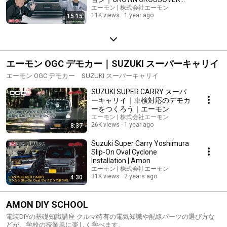
PROJECT #3
エーモン | 株式会社エーモン
11K views
1 year ago
15:15
エーモン OGC デモカー｜SUZUKI スーパーキャリイ
エーモン OGC デモカー SUZUKI スーパーキャリイ
SUZUKI SUPER CARRY スーパ
ーキャリイ｜車検対応のデモカ
ーをつくろう｜エーモン
エーモン | 株式会社エーモン
26K views
1 year ago
8:37
Suzuki Super Carry Yoshimura
Slip-On Oval Cyclone
Installation | Amon
エーモン | 株式会社エーモン
31K views
2 years ago
4:30
AMON DIY SCHOOL
電装DIYの基礎知識講座 クルマ特有の電気知識や配線パーツの選び方な
どが、学校の授業風に楽しく学べます。