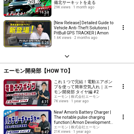
備北サーキットを走る
29K views
1 month ago
16:53
[New Release] Detailed Guide to
Vehicle Anti-Theft Solutions |
PitBull GPS TRACKER | Amon
1.6K views
2 months ago
5:25
エーモン開発部【HOW TO】
これ１つで完結！電動エアポン
プを使って簡単空気入れ｜エー
モン開発部 タイヤ編 #2
エーモン | 株式会社エーモン
7K views
1 year ago
4:11
New! Amon's Battery Charger |
The notable pulse charging
function | Amon Development
Department B...
エーモン | 株式会社エーモン
21K views
1 year ago
5:47