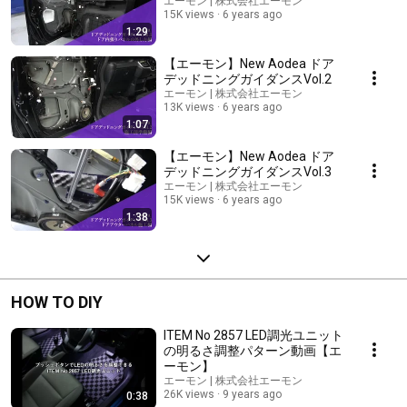
エーモン | 株式会社エーモン
15K views
6 years ago
1:29
【エーモン】New Aodea ドア
デッドニングガイダンスVol.2
エーモン | 株式会社エーモン
13K views
6 years ago
1:07
【エーモン】New Aodea ドア
デッドニングガイダンスVol.3
エーモン | 株式会社エーモン
15K views
6 years ago
1:38
HOW TO DIY
ITEM No 2857 LED調光ユニット
の明るさ調整パターン動画【エ
ーモン】
エーモン | 株式会社エーモン
26K views
9 years ago
0:38