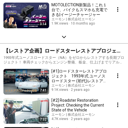
MOTOLECTION新製品！これ１
台で、バイクもスマホも充電で
きる|イージーチャージャー
エーモン | 株式会社エーモン
1.9K views
10 months ago
3:14
【レストア企画】ロードスターレストアプロジェク
ト
1993年式ユーノスロードスター（NA）をゼロからレストアする長期プロ
ジェクト！ 車両チェックからエンジン整備、板金、仕上げまでリアルな
復活劇をお届けします。 クルマ好きなら必見のシリーズです！
[#1]ロードスターレストアプロ
ジェクト 1993年式 ユーノス
ロードスター (初代)レストア動
画
エーモン | 株式会社エーモン
9.1K views
2 years ago
7:41
[#2] Roadster Restoration
Project: Checking the Current
State of the Vehicle
エーモン | 株式会社エーモン
4.7K views
2 years ago
7:32