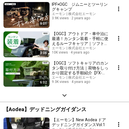
IPF×OGC ジムニーとツーリン
届けします。 ▼OGCとは ーアウトドアを楽しむ×クルマで出かけるー 幼
い頃連れ出してもらったあのときめきを。 はじめてハンドルを握った時
グキャンプ
の全能感を。 親から子へ、そして次の世代へ伝えていきたい。
エーモン | 株式会社エーモン
「OGC(OUTDOOR GEAR for CAR)」はクルマとアウトドアをつなぎ、新
3.9K views
2 years ago
しいライフスタイルとクルマの楽しさを伝えていくブランドです。
9:01
▼OGC特設ページはこちら▼ https://ogc-base.com
【OGC】アウトドア・車中泊に
最適！カンタン装着・手軽に使
えるルーフキャリア｜ソフトキ
ャリア
エーモン | 株式会社エーモン
10K views
4 years ago
3:06
【OGC】ソフトキャリアのカン
タン取り付け方法｜荷物をしっ
かり固定する手順紹介【FX-
8634-BK】
エーモン | 株式会社エーモン
9.3K views
4 years ago
6:02
【Aodea】デッドニングガイダンス
【エーモン】New Aodea ドア
デッドニングガイダンスVol.1