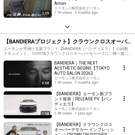
Amon
エーモン | 株式会社エーモン
7.7K views
3 months ago
2:29
【BANDIERAプロジェクト】クラウンクロスオーバ
ー×新ブランド始動ドキュメント
エーモンが手掛ける新ブランド【BANDIERA（バンディエラ）】の始動
ドキュメント。 TOYOTAクラウンクロスオーバーをベースに、唯一無二
のデモカー開発を通じて、 “既存の価値観にとらわれない”新たなブラン
BANDIERA｜THE NEXT
ド作りに挑みました。 開発者、デザイナー、そしてプロフェッショナル
によるインプレッション。 BANDIERA誕生までのストーリーをぜひご覧
AESTHETIC BEGINS【TOKYO
ください。 ▼BANDIERA公式サイトはこちら https://bandiera-
AUTO SALON 2026】
project.com/ ▼最新情報はこちら（公式Instagram）
エーモン | 株式会社エーモン
https://www.instagram.com/bandiera_project/
1.3K views
7 months ago
0:58
【BANDIERA】エーモン新ブラ
ンド発表｜RELEASE PV【バン
ディエラ】
エーモン | 株式会社エーモン
2.4K views
1 year ago
1:58
【BANDIERA】クラウンクロス
オーバーデモカー インプレッシ
ョン｜CROWN CROSSOVER