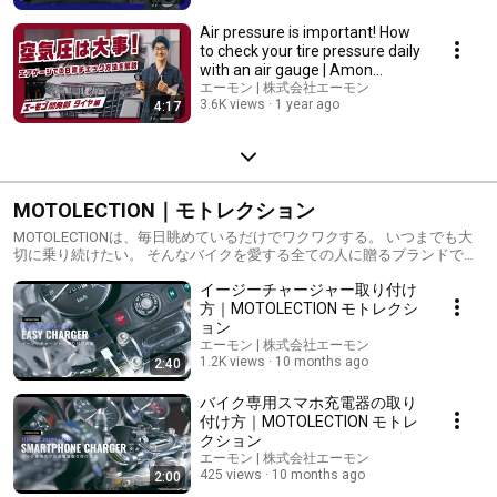
Air pressure is important! How
to check your tire pressure daily
with an air gauge | Amon
Develop...
エーモン | 株式会社エーモン
3.6K views
1 year ago
4:17
MOTOLECTION｜モトレクション
MOTOLECTIONは、毎日眺めているだけでワクワクする。 いつまでも大
切に乗り続けたい。 そんなバイクを愛する全ての人に贈るブランドで
す。
イージーチャージャー取り付け
方｜MOTOLECTION モトレクシ
ョン
エーモン | 株式会社エーモン
1.2K views
10 months ago
2:40
バイク専用スマホ充電器の取り
付け方｜MOTOLECTION モトレ
クション
エーモン | 株式会社エーモン
425 views
10 months ago
2:00