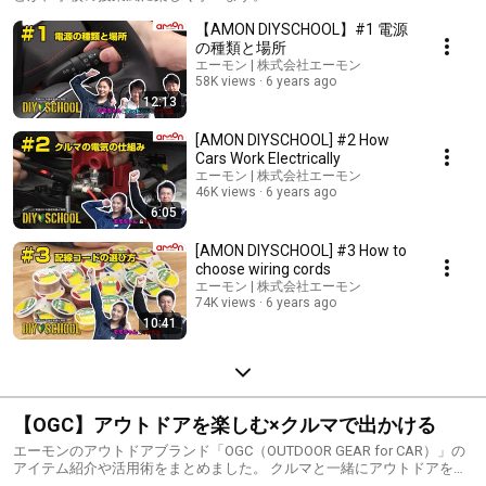
【AMON DIYSCHOOL】#1 電源
の種類と場所
エーモン | 株式会社エーモン
58K views
6 years ago
12:13
[AMON DIYSCHOOL] #2 How
Cars Work Electrically
エーモン | 株式会社エーモン
46K views
6 years ago
6:05
[AMON DIYSCHOOL] #3 How to
choose wiring cords
エーモン | 株式会社エーモン
74K views
6 years ago
10:41
【OGC】アウトドアを楽しむ×クルマで出かける
エーモンのアウトドアブランド「OGC（OUTDOOR GEAR for CAR）」の
アイテム紹介や活用術をまとめました。 クルマと一緒にアウトドアをも
っと快適に！ 車中泊、キャンプ、釣り、レジャーに役立つギア情報をお