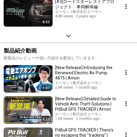
[#3]ロードスターレストアプロ
ジェクト 車両解体編
エーモン | 株式会社エーモン
4.8K views
2 years ago
8:53
製品紹介動画
新製品のレビューや使い方紹介を配信していきます。
[New Release] Introducing the
Renewed Electric Air Pump
4875 | Amon
エーモン | 株式会社エーモン
2.8K views
1 month ago
1:07
[New Release] Detailed Guide to
Vehicle Anti-Theft Solutions |
PitBull GPS TRACKER | Amon
エーモン | 株式会社エーモン
1.6K views
2 months ago
5:25
PitBull GPS TRACKER | There's
no escaping this "tracking" |