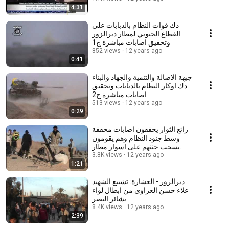
4:31
دك قوات النظام بالدبابات على
القطاع الجنوبي لمطار ديرالزور
وتحقيق اصابات مباشرة ج1
852 views
12 years ago
0:41
جبهة الاصالة والتنمية والجهاد والبناء
دك اوكار النظام بالدبابات وتحقيق
اصابات مباشرة ج2
513 views
12 years ago
0:29
رائع الثوار يحققون اصابات محققة
وسط جنود النظام وهم يقومون
بسحب جثثهم على اسوار مطار
12 years ago
ديرالزور
3.8K views
1:21
ديرالزور - العشارة: تشييع الشهيد
علاء حسن العزاوي من ابطال لواء
بشائر النصر
8.4K views
12 years ago
2:39