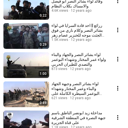
وقائد لواء بشائر النصر ابو فيصل
والامساك بكلاب النظام
4.6K views
12 years ago
0:22
ررائع || احد قادة السرايا في لواء
بشائر النصر وكلام ناري من فوق
الجثث موجه للخنزير عصام زهر
12 years ago
الدين
1.5K views
0:29
لواء بشائر النصر والجهاد والبناء
ولواء عمر المختار وشهداء البوعمر
والتصدي للطيران الحربي
873 views
12 years ago
1:00
لواء بشائر النصر وجبهة الجهاد
والبناء وعمر المختار وشهداء
البوعمر السيطرة الكاملة على
12 years ago
القطاع الجنوبي
621 views
0:49
مداخلة زيد ابونصر الناطق باسم
جبهة النصرة في المنطقة الشرقية
على قناة الجزيرة
1.1K views
12 years ago