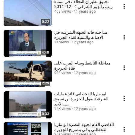
تحليق لطيران التحالف في سماء
ريف رالزور الشرقي 4 - 12- 2014
403 views
11 years ago
0:22
مداخلة قائد الجبهة الشرقية في
الاصالة والتنمية لقناة الجزيرة
1K views
12 years ago
4:48
مداخلة الناشط وسام العرب على
قناة الجزيرة
933 views
12 years ago
2:29
ابو ماريا القحطاني قائد عمليات
الشرقية يقول للجزيرة لن نسمح
لاحد........
14K views
12 years ago
0:33
القاضي العام لجبهة النصرة ابو ماريا
القحطاني يدلي بتصريح للجزيرة
26K views
12 years ago