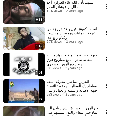
الشهيد بأذن الله علاء العزاوي أحد
ابطال لواء بشائر النصر
1.7K views
12 years ago
0:12
اسامة كويش قبل وبعد خروجه من
غرفة العمليات وهو صابر محتسب
وكلام رائع جدا
2.7K views
12 years ago
1:15
جبهة الاصالة والتنمية والجهاد والبناء
اسقاط طائرة الميغ بصاروخ فوق
مطار ديرالزور العسكري
891 views
12 years ago
1:04
الجزيرة مباشر ..معركة البيعة
مقاطع دك المطار بالمدفعية الثقيلة
جبهة الاصالة والتنمية والجهاد والبناء
563 views
12 years ago
1:49
ديرالزور - العشارة: الشهيد بأذن الله
عماد جبر الدهام والذي استشهد على