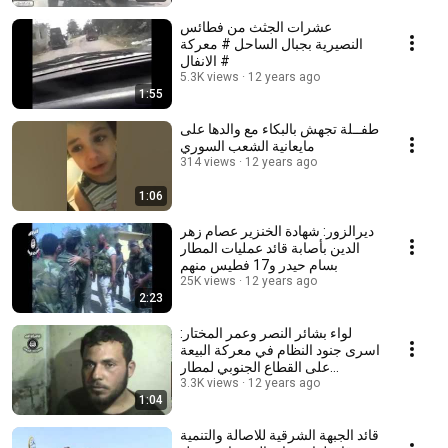
عشرات الجثث من فطائس
النصيرية بجبال الساحل # معركة
الانفال #
5.3K views
12 years ago
1:55
طفــلة تجهش بالبكاء مع والدها على
مايعانية الشعب السوري
314 views
12 years ago
1:06
ديرالزور: شهادة الخنزير عصام زهر
الدين بأصابة قائد عمليات المطار
بسام حيدر و17 فطيس منهم
25K views
12 years ago
2:23
لواء بشائر النصر وعمر المختار:
اسرى جنود النظام في معركة البيعة
على القطاع الجنوبي لمطار
12 years ago
ديرالزور
3.3K views
1:04
قائد الجبهة الشرقية للاصالة والتنمية